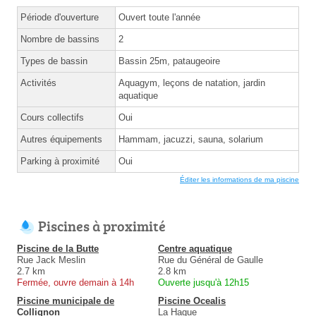
Période d'ouverture
Ouvert toute l'année
Nombre de bassins
2
Types de bassin
Bassin 25m, pataugeoire
Activités
Aquagym, leçons de natation, jardin
aquatique
Cours collectifs
Oui
Autres équipements
Hammam, jacuzzi, sauna, solarium
Parking à proximité
Oui
Éditer les informations de ma piscine
Piscines à proximité
Piscine de la Butte
Centre aquatique
Rue Jack Meslin
Rue du Général de Gaulle
2.7 km
2.8 km
Fermée, ouvre demain à 14h
Ouverte jusqu'à 12h15
Piscine municipale de
Piscine Ocealis
Collignon
La Hague