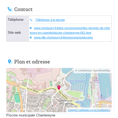
Contact
Téléphone
Téléphoner à la piscine
www.cherbourg.fr/infos-services/sport/les-piscines-de-cher
Site web
bourg-en-cotentin/piscine-chantereyne-661.html
www.ville-cherbourg.fr/themes/sports/piscines
Plan et adresse
© contributeurs OpenStreetMap
Corriger l’adresse ou la localisation
Piscine municipale Chantereyne