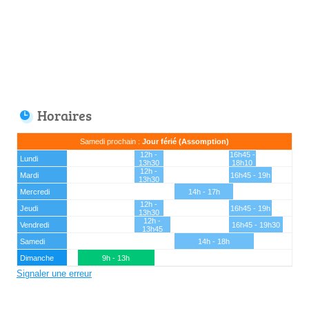
Horaires
Samedi prochain :
Jour férié (Assomption)
12h -
16h45 -
Lundi
13h30
18h10
12h -
Mardi
16h45 - 19h
13h30
Mercredi
14h - 17h
12h -
Jeudi
16h45 - 19h
13h30
12h -
Vendredi
16h45 - 19h30
13h45
Samedi
14h - 18h
Dimanche
9h - 13h
Signaler une erreur