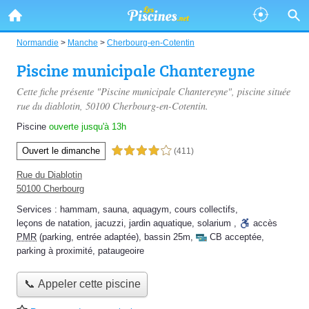
Normandie
>
Manche
>
Cherbourg-en-Cotentin
Piscine municipale Chantereyne
Cette fiche présente "Piscine municipale Chantereyne", piscine située
rue du diablotin
, 50100 Cherbourg-en-Cotentin.
Piscine
ouverte jusqu'à 13h
Ouvert le dimanche
4,0 étoiles sur 5
(411)
Rue du Diablotin
50100 Cherbourg
Services :
hammam
,
sauna
,
aquagym
,
cours collectifs
,
leçons de natation
,
jacuzzi
,
jardin aquatique
,
solarium
,
accès
PMR
(parking, entrée adaptée)
,
bassin 25m
,
CB acceptée
,
parking à proximité
,
pataugeoire
📞 Appeler cette piscine