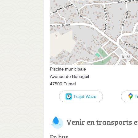
Piscine municipale
Avenue de Bonaguil
47500 Fumel
Trajet Waze
T
Venir en transports
En bus