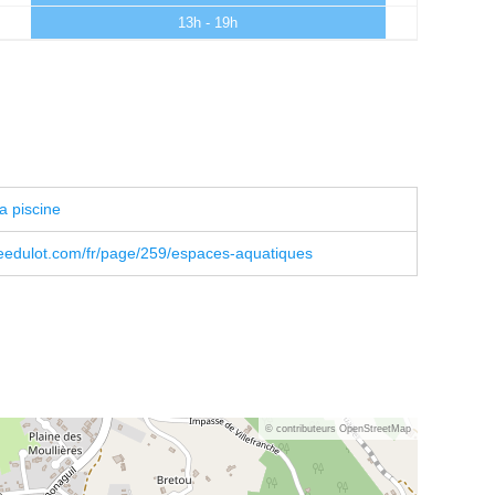
13h - 19h
a piscine
eedulot.com/fr/page/259/espaces-aquatiques
© contributeurs OpenStreetMap