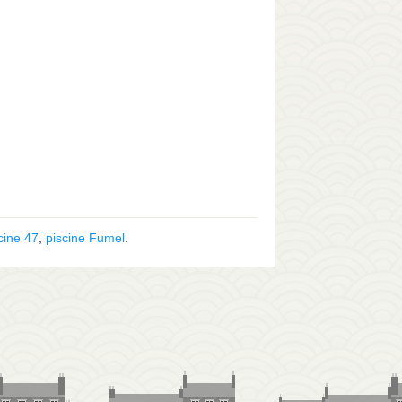
cine 47
,
piscine Fumel
.