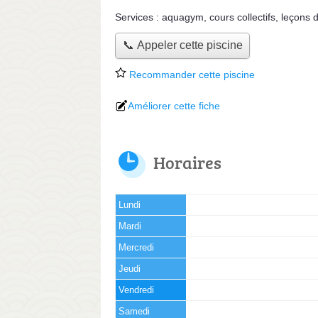
Services :
aquagym
,
cours collectifs
,
leçons d
📞 Appeler cette piscine
Recommander cette piscine
Améliorer cette fiche
Horaires
Lundi
Mardi
Mercredi
Jeudi
Vendredi
Samedi