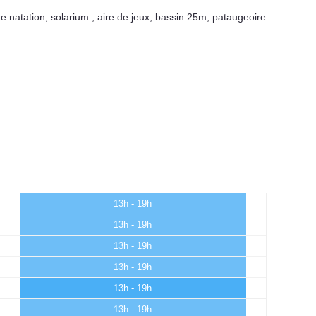
e natation
,
solarium
,
aire de jeux
,
bassin 25m
,
pataugeoire
13h - 19h
13h - 19h
13h - 19h
13h - 19h
13h - 19h
13h - 19h