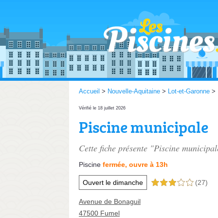
Accueil
>
Nouvelle-Aquitaine
>
Lot-et-Garonne
>
Vérifié le 18 juillet 2026
Piscine municipale
Cette fiche présente "Piscine municipal
Piscine
fermée, ouvre à 13h
Ouvert le dimanche
(27)
3,0 étoiles sur 5
Avenue de Bonaguil
47500 Fumel