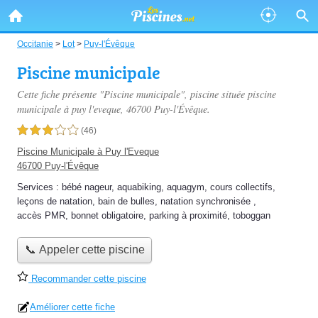
Occitanie
>
Lot
>
Puy-l'Évêque
Piscine municipale
Cette fiche présente "Piscine municipale", piscine située
piscine
municipale à puy l'eveque
, 46700 Puy-l'Évêque.
3,0 étoiles sur 5
(46)
Piscine Municipale à Puy l'Eveque
46700 Puy-l'Évêque
Services :
bébé nageur
,
aquabiking
,
aquagym
,
cours collectifs
,
leçons de natation
,
bain de bulles
,
natation synchronisée
,
accès PMR
,
bonnet obligatoire
,
parking à proximité
,
toboggan
📞 Appeler cette piscine
Recommander cette piscine
Améliorer cette fiche