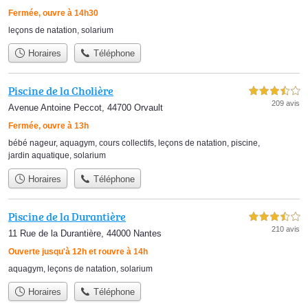
Fermée, ouvre à 14h30
leçons de natation
,
solarium
Horaires
Téléphone
Piscine de la Cholière
3,5 étoiles sur 5
209 avis
Avenue Antoine Peccot, 44700 Orvault
Fermée, ouvre à 13h
bébé nageur
,
aquagym
,
cours collectifs
,
leçons de natation
,
piscine
,
jardin aquatique
,
solarium
Horaires
Téléphone
Piscine de la Durantière
3,5 étoiles sur 5
210 avis
11 Rue de la Durantière, 44000 Nantes
Ouverte jusqu'à 12h et rouvre à 14h
aquagym
,
leçons de natation
,
solarium
Horaires
Téléphone