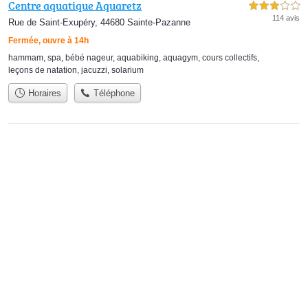
Centre aquatique Aquaretz
3,0 étoiles sur 5
114 avis
Rue de Saint-Exupéry, 44680 Sainte-Pazanne
Fermée, ouvre à 14h
hammam
,
spa
,
bébé nageur
,
aquabiking
,
aquagym
,
cours collectifs
,
leçons de natation
,
jacuzzi
,
solarium
Horaires
Téléphone