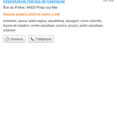
Exploitation Piscine de Guérande
452 avis
Rue du Pinker, 44420 Piriac-sur-Mer
Ouverte jusqu'à 12h15 et rouvre à 14h
hammam
,
sauna
,
bébé nageur
,
aquabiking
,
aquagym
,
cours collectifs
,
leçons de natation
,
centre aquatique
,
piscine
,
jacuzzi
,
jardin aquatique
,
solarium
Horaires
Téléphone