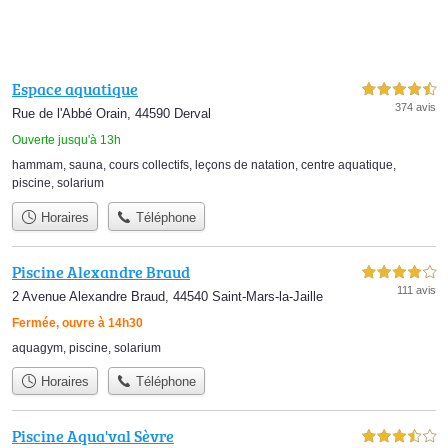
Espace aquatique
4,5 étoiles sur 5
374 avis
Rue de l'Abbé Orain, 44590 Derval
Ouverte jusqu'à 13h
hammam
,
sauna
,
cours collectifs
,
leçons de natation
,
centre aquatique
,
piscine
,
solarium
Horaires
Téléphone
Piscine Alexandre Braud
4,0 étoiles sur 5
111 avis
2 Avenue Alexandre Braud, 44540 Saint-Mars-la-Jaille
Fermée, ouvre à 14h30
aquagym
,
piscine
,
solarium
Horaires
Téléphone
Piscine Aqua'val Sèvre
3,5 étoiles sur 5