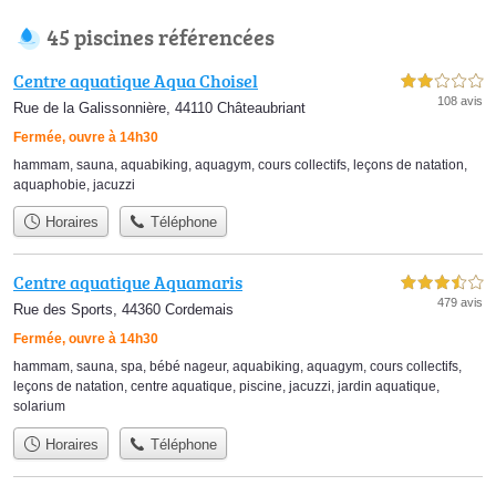
45 piscines référencées
Centre aquatique Aqua Choisel
2,0 étoiles sur 5
108 avis
Rue de la Galissonnière, 44110 Châteaubriant
Fermée, ouvre à 14h30
hammam
,
sauna
,
aquabiking
,
aquagym
,
cours collectifs
,
leçons de natation
,
aquaphobie
,
jacuzzi
Horaires
Téléphone
Centre aquatique Aquamaris
3,5 étoiles sur 5
479 avis
Rue des Sports, 44360 Cordemais
Fermée, ouvre à 14h30
hammam
,
sauna
,
spa
,
bébé nageur
,
aquabiking
,
aquagym
,
cours collectifs
,
leçons de natation
,
centre aquatique
,
piscine
,
jacuzzi
,
jardin aquatique
,
solarium
Horaires
Téléphone