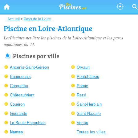
Accueil
>
Pays de la Loire
Piscine en Loire-Atlantique
LesPiscines.net liste les
piscines de la Loire-Atlantique
et les parcs
aquatiques du 44.
Piscines par ville
Ancenis-Saint-Géréon
Orvault
Bouguenais
Pontchâteau
Carquefou
Pornic
Châteaubriant
Rezé
Couëron
Saint-Herblain
Guérande
Saint-Nazaire
La Baule-Escoublac
Vertou
Nantes
Toutes les villes