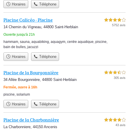
Horaires
Téléphone
Piscine Calicéo - Piscine
4,0 étoiles sur 5
5752 avis
14 Chemin du Vigneau, 44800 Saint-Herblain
Ouverte jusqu'à 21h
hammam
,
sauna
,
aquabiking
,
aquagym
,
centre aquatique
,
piscine
,
bain de bulles
,
jacuzzi
Horaires
Téléphone
Piscine de la Bourgonnière
3,5 étoiles sur 5
305 avis
34 Allée Bourgonnière, 44800 Saint-Herblain
Fermée, ouvre à 16h
piscine
,
solarium
Horaires
Téléphone
Piscine de la Charbonnière
4,0 étoiles sur 5
43 avis
La Charbonniere, 44150 Ancenis