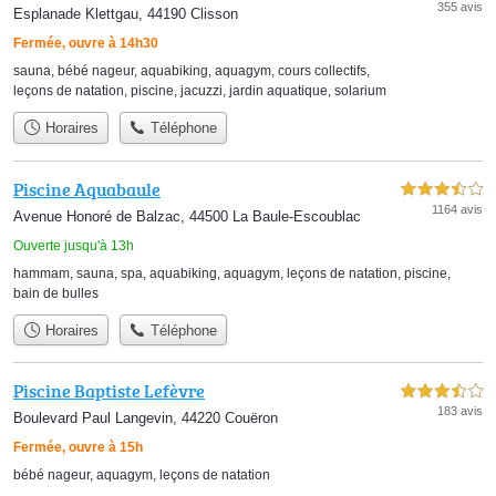
355 avis
Esplanade Klettgau, 44190 Clisson
Fermée, ouvre à 14h30
sauna
,
bébé nageur
,
aquabiking
,
aquagym
,
cours collectifs
,
leçons de natation
,
piscine
,
jacuzzi
,
jardin aquatique
,
solarium
Horaires
Téléphone
Piscine Aquabaule
3,5 étoiles sur 5
1164 avis
Avenue Honoré de Balzac, 44500 La Baule-Escoublac
Ouverte jusqu'à 13h
hammam
,
sauna
,
spa
,
aquabiking
,
aquagym
,
leçons de natation
,
piscine
,
bain de bulles
Horaires
Téléphone
Piscine Baptiste Lefèvre
3,5 étoiles sur 5
183 avis
Boulevard Paul Langevin, 44220 Couëron
Fermée, ouvre à 15h
bébé nageur
,
aquagym
,
leçons de natation