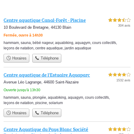
Centre aquatique Canal-Forêt - Piscine
3,5 étoiles sur 5
304 avis
10 Boulevard de Bretagne, 44130 Blain
Fermée, ouvre à 14h30
hammam
,
sauna
,
bébé nageur
,
aquabiking
,
aquagym
,
cours collectifs
,
leçons de natation
,
centre aquatique
,
jardin aquatique
Horaires
Téléphone
Centre aquatique de l'Estuaire Aquaparc
4,0 étoiles sur 5
1532 avis
Avenue Léo Lagrange, 44600 Saint-Nazaire
Ouverte jusqu'à 13h30
hammam
,
sauna
,
plongée
,
aquabiking
,
aquagym
,
cours collectifs
,
leçons de natation
,
piscine
,
solarium
Horaires
Téléphone
Centre Aquatique du Pays Blanc Société
4,0 étoiles sur 5