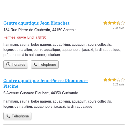
Centre aquatique Jean Blanchet
3,5 étoiles sur 5
728 avis
184 Rue Pierre de Coubertin, 44150 Ancenis
Fermée, ouvre lundi à 8h30
hammam
,
sauna
,
bébé nageur
,
aquabiking
,
aquagym
,
cours collectifs
,
leçons de natation
,
centre aquatique
,
aquaphobie
,
jacuzzi
,
jardin aquatique
,
préparation à la naissance
,
solarium
Horaires
Téléphone
Centre aquatique Jean-Pierre Dhonneur -
3,0 étoiles sur 5
132 avis
Piscine
6 Avenue Gustave Flaubert, 44350 Guérande
hammam
,
sauna
,
bébé nageur
,
aquabiking
,
aquagym
,
cours collectifs
,
leçons de natation
,
aquaphobie
,
jacuzzi
,
jardin aquatique
Téléphone