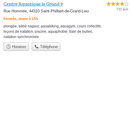
Centre Aquatique le Grand 9
4,0 étoiles sur 5
732 avis
Rue Hommée, 44310 Saint-Philbert-de-Grand-Lieu
Fermée, ouvre à 15h
plongée
,
bébé nageur
,
aquabiking
,
aquagym
,
cours collectifs
,
leçons de natation
,
piscine
,
aquaphobie
,
bain de bulles
,
natation synchronisée
Horaires
Téléphone