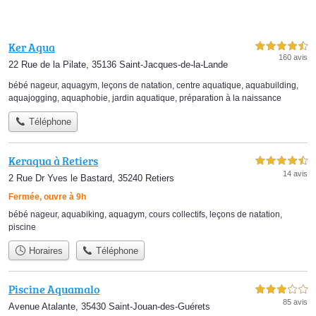
Ker Aqua
4,5 étoiles sur 5
160 avis
22 Rue de la Pilate, 35136 Saint-Jacques-de-la-Lande
bébé nageur
,
aquagym
,
leçons de natation
,
centre aquatique
,
aquabuilding
,
aquajogging
,
aquaphobie
,
jardin aquatique
,
préparation à la naissance
Téléphone
Keraqua à Retiers
4,5 étoiles sur 5
14 avis
2 Rue Dr Yves le Bastard, 35240 Retiers
Fermée, ouvre à 9h
bébé nageur
,
aquabiking
,
aquagym
,
cours collectifs
,
leçons de natation
,
piscine
Horaires
Téléphone
Piscine Aquamalo
3,0 étoiles sur 5
85 avis
Avenue Atalante, 35430 Saint-Jouan-des-Guérets