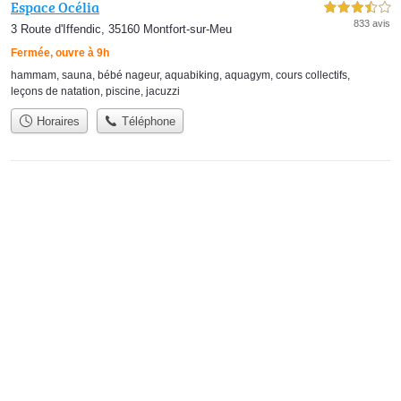
Espace Océlia
3,5 étoiles sur 5
833 avis
3 Route d'Iffendic, 35160 Montfort-sur-Meu
Fermée, ouvre à 9h
hammam
,
sauna
,
bébé nageur
,
aquabiking
,
aquagym
,
cours collectifs
,
leçons de natation
,
piscine
,
jacuzzi
Horaires
Téléphone