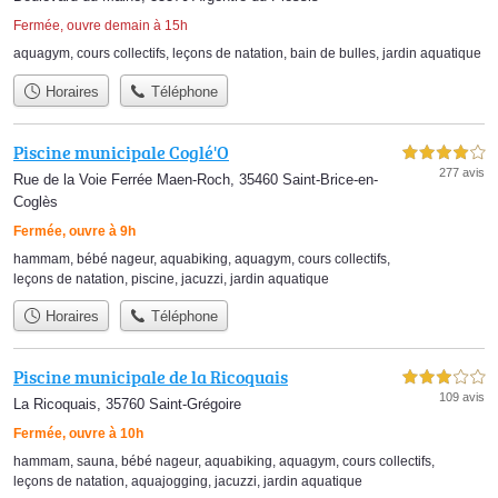
Fermée, ouvre demain à 15h
aquagym
,
cours collectifs
,
leçons de natation
,
bain de bulles
,
jardin aquatique
Horaires
Téléphone
Piscine municipale Coglé'O
4,0 étoiles sur 5
277 avis
Rue de la Voie Ferrée Maen-Roch, 35460 Saint-Brice-en-
Coglès
Fermée, ouvre à 9h
hammam
,
bébé nageur
,
aquabiking
,
aquagym
,
cours collectifs
,
leçons de natation
,
piscine
,
jacuzzi
,
jardin aquatique
Horaires
Téléphone
Piscine municipale de la Ricoquais
3,0 étoiles sur 5
109 avis
La Ricoquais, 35760 Saint-Grégoire
Fermée, ouvre à 10h
hammam
,
sauna
,
bébé nageur
,
aquabiking
,
aquagym
,
cours collectifs
,
leçons de natation
,
aquajogging
,
jacuzzi
,
jardin aquatique