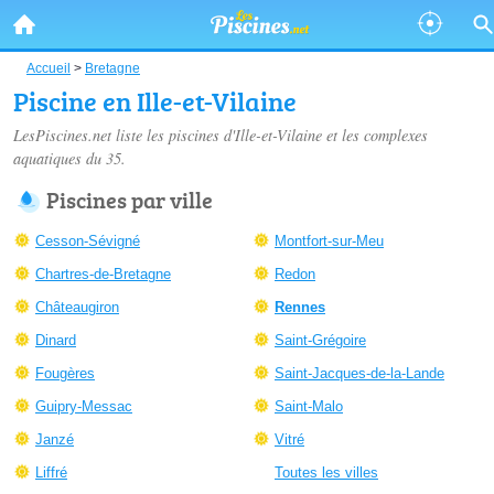
Accueil
>
Bretagne
Piscine en Ille-et-Vilaine
LesPiscines.net liste les
piscines d'Ille-et-Vilaine
et les complexes
aquatiques du 35.
Piscines par ville
Cesson-Sévigné
Montfort-sur-Meu
Chartres-de-Bretagne
Redon
Châteaugiron
Rennes
Dinard
Saint-Grégoire
Fougères
Saint-Jacques-de-la-Lande
Guipry-Messac
Saint-Malo
Janzé
Vitré
Liffré
Toutes les villes