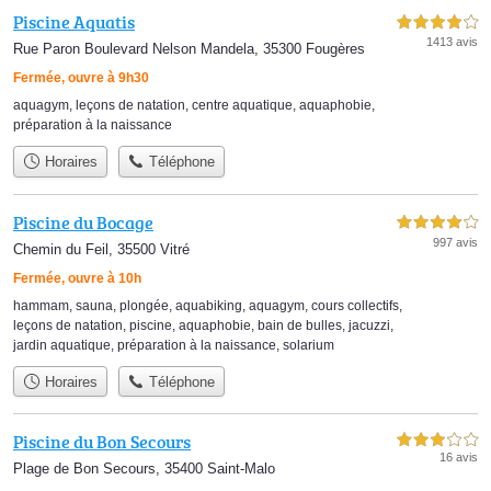
Piscine Aquatis
4,0 étoiles sur 5
1413 avis
Rue Paron Boulevard Nelson Mandela, 35300 Fougères
Fermée, ouvre à 9h30
aquagym
,
leçons de natation
,
centre aquatique
,
aquaphobie
,
préparation à la naissance
Horaires
Téléphone
Piscine du Bocage
4,0 étoiles sur 5
997 avis
Chemin du Feil, 35500 Vitré
Fermée, ouvre à 10h
hammam
,
sauna
,
plongée
,
aquabiking
,
aquagym
,
cours collectifs
,
leçons de natation
,
piscine
,
aquaphobie
,
bain de bulles
,
jacuzzi
,
jardin aquatique
,
préparation à la naissance
,
solarium
Horaires
Téléphone
Piscine du Bon Secours
3,0 étoiles sur 5
16 avis
Plage de Bon Secours, 35400 Saint-Malo