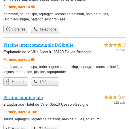
Fermée, ouvre à 9h
hammam
,
sauna
,
spa
,
aquagym
,
leçons de natation
,
bain de bulles
,
jardin aquatique
,
natation synchronisée
Horaires
Téléphone
Piscine intercommunale Dolibulle
4,0 étoiles sur 5
855 avis
Esplanade de la Ville Nicault, 35120 Dol-de-Bretagne
Fermée, ouvre à 9h
hammam
,
sauna
,
spa
,
bébé nageur
,
aquabiking
,
aquagym
,
cours collectifs
,
leçons de natation
,
piscine
,
aquaphobie
Horaires
Téléphone
Piscine municipale
3,0 étoiles sur 5
112 avis
2 Esplanade Hôtel de Ville, 35510 Cesson-Sévigné
Fermée, ouvre à 10h
sauna
,
aquagym
,
leçons de natation
,
bain de bulles
,
solarium
Horaires
Téléphone