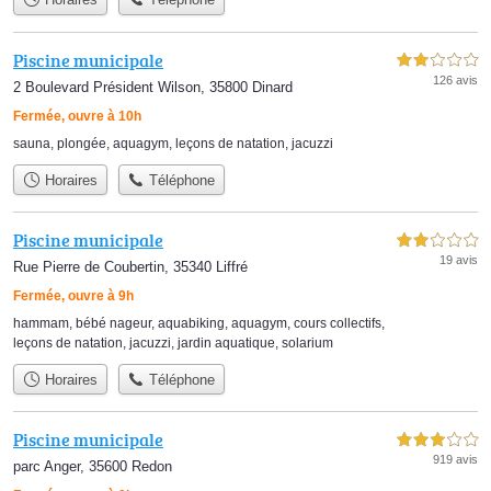
Piscine municipale
2,0 étoiles sur 5
126 avis
2 Boulevard Président Wilson, 35800 Dinard
Fermée, ouvre à 10h
sauna
,
plongée
,
aquagym
,
leçons de natation
,
jacuzzi
Horaires
Téléphone
Piscine municipale
2,0 étoiles sur 5
19 avis
Rue Pierre de Coubertin, 35340 Liffré
Fermée, ouvre à 9h
hammam
,
bébé nageur
,
aquabiking
,
aquagym
,
cours collectifs
,
leçons de natation
,
jacuzzi
,
jardin aquatique
,
solarium
Horaires
Téléphone
Piscine municipale
3,0 étoiles sur 5
919 avis
parc Anger, 35600 Redon