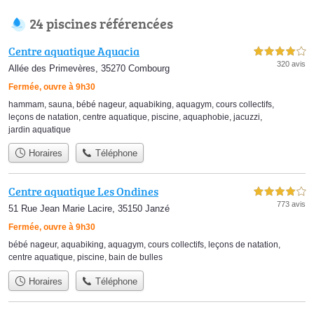
24 piscines référencées
Centre aquatique Aquacia
4,0 étoiles sur 5
320 avis
Allée des Primevères, 35270 Combourg
Fermée, ouvre à 9h30
hammam
,
sauna
,
bébé nageur
,
aquabiking
,
aquagym
,
cours collectifs
,
leçons de natation
,
centre aquatique
,
piscine
,
aquaphobie
,
jacuzzi
,
jardin aquatique
Horaires
Téléphone
Centre aquatique Les Ondines
4,0 étoiles sur 5
773 avis
51 Rue Jean Marie Lacire, 35150 Janzé
Fermée, ouvre à 9h30
bébé nageur
,
aquabiking
,
aquagym
,
cours collectifs
,
leçons de natation
,
centre aquatique
,
piscine
,
bain de bulles
Horaires
Téléphone