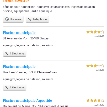
Fermée, ouvre à 9h
bébé nageur
,
aquabiking
,
aquagym
,
cours collectifs
,
leçons de natation
,
piscine
,
aquaphobie
,
jardin aquatique
Horaires
Téléphone
Piscine municipale
4,0 étoiles sur 5
123 avis
81 Avenue du Port, 35480 Guipry
aquagym
,
leçons de natation
,
solarium
Téléphone
Piscine municipale
3,0 étoiles sur 5
23 avis
Rue Fée Viviane, 35380 Plélan-le-Grand
aquagym
,
leçons de natation
,
solarium
Téléphone
Piscine municipale Aquatide
4,0 étoiles sur 5
108 avis
Boulevard du Maine, 35370 Argentré-du-Plessis