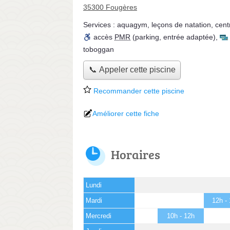
35300 Fougères
Services :
aquagym
,
leçons de natation
,
cent
accès
PMR
(parking, entrée adaptée)
,
toboggan
📞 Appeler cette piscine
Recommander cette piscine
Améliorer cette fiche
Horaires
Lundi
Mardi
12h -
Mercredi
10h - 12h