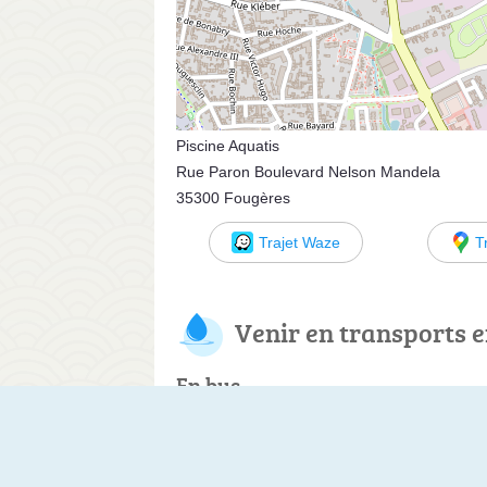
Piscine Aquatis
Rue Paron Boulevard Nelson Mandela
35300 Fougères
Trajet Waze
T
Venir en transports
En bus
Ligne 4, à 70 m
Arrêt Paron - 55 Route de la Chapelle Janson
Ligne 5, à 70 m