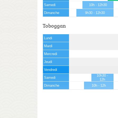
Samedi
10h - 12h30
Dimanche
9h30 - 12h30
Toboggan
Lundi
Mardi
Mercredi
Jeudi
Vendredi
10h30 -
Samedi
12h
Dimanche
10h - 12h