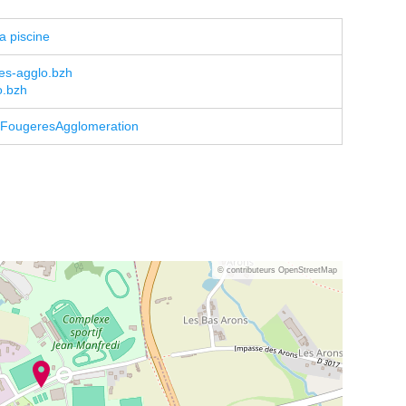
a piscine
res-agglo.bzh
o.bzh
/FougeresAgglomeration
© contributeurs OpenStreetMap