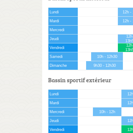
Lundi
12h -
Mardi
12h -
Mercredi
12h
Jeudi
13h
12h
Vendredi
13h
Samedi
10h - 12h30
Dimanche
9h30 - 12h30
Bassin sportif extérieur
Lundi
12h
Mardi
12h
Mercredi
10h - 12h
Jeudi
12h
Vendredi
12h