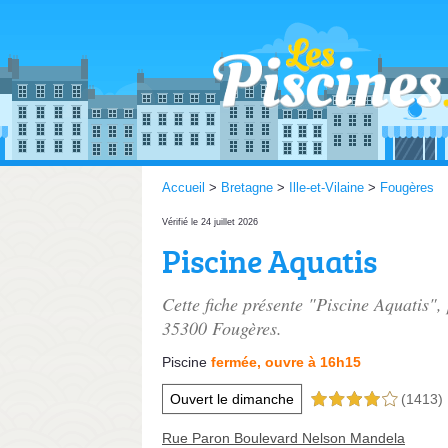
Accueil
>
Bretagne
>
Ille-et-Vilaine
>
Fougères
Vérifié le 24 juillet 2026
Piscine Aquatis
Cette fiche présente "Piscine Aquatis",
35300 Fougères.
Piscine
fermée, ouvre à 16h15
Ouvert le dimanche
(1413)
4,0 étoiles sur 5
Rue Paron Boulevard Nelson Mandela