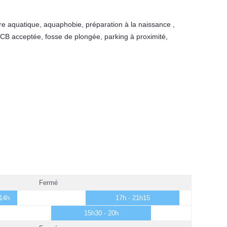
re aquatique
,
aquaphobie
,
préparation à la naissance
,
CB acceptée
,
fosse de plongée
,
parking à proximité
,
Fermé
 14h
17h - 21h15
15h30 - 20h