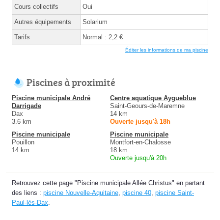
Cours collectifs
Oui
Autres équipements
Solarium
Tarifs
Normal : 2,2 €
Éditer les informations de ma piscine
Piscines à proximité
Piscine municipale André
Centre aquatique Aygueblue
Darrigade
Saint-Geours-de-Maremne
Dax
14 km
3.6 km
Ouverte jusqu'à 18h
Piscine municipale
Piscine municipale
Pouillon
Montfort-en-Chalosse
14 km
18 km
Ouverte jusqu'à 20h
Retrouvez cette page "Piscine municipale Allée Christus" en partant
des liens :
piscine Nouvelle-Aquitaine
,
piscine 40
,
piscine Saint-
Paul-lès-Dax
.