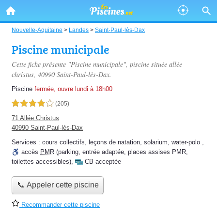
Nouvelle-Aquitaine
>
Landes
>
Saint-Paul-lès-Dax
Piscine municipale
Cette fiche présente "Piscine municipale", piscine située
allée
christus
, 40990 Saint-Paul-lès-Dax.
Piscine
fermée, ouvre lundi à 18h00
4,0 étoiles sur 5
(205)
71 Allée Christus
40990 Saint-Paul-lès-Dax
Services :
cours collectifs
,
leçons de natation
,
solarium
,
water-polo
,
accès
PMR
(parking, entrée adaptée, places assises PMR,
toilettes accessibles)
,
CB acceptée
📞 Appeler cette piscine
Recommander cette piscine