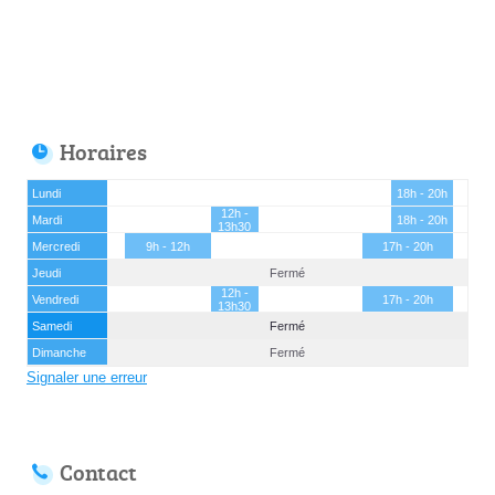
Horaires
Lundi
18h - 20h
12h -
Mardi
18h - 20h
13h30
Mercredi
9h - 12h
17h - 20h
Jeudi
Fermé
12h -
Vendredi
17h - 20h
13h30
Samedi
Fermé
Dimanche
Fermé
Signaler une erreur
Contact