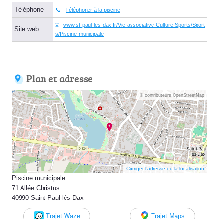
Téléphone
Téléphoner à la piscine
www.st-paul-les-dax.fr/Vie-associative-Culture-Sports/Sport
Site web
s/Piscine-municipale
Plan et adresse
© contributeurs OpenStreetMap
Corriger l’adresse ou la localisation
Piscine municipale
71 Allée Christus
40990 Saint-Paul-lès-Dax
Trajet Waze
Trajet Maps