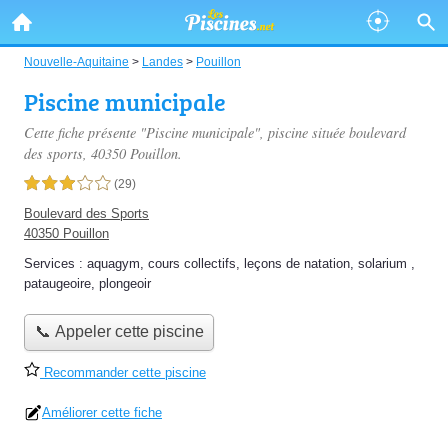
Nouvelle-Aquitaine
>
Landes
>
Pouillon
Piscine municipale
Cette fiche présente "Piscine municipale", piscine située
boulevard
des sports
, 40350 Pouillon.
3,0 étoiles sur 5
(29)
Boulevard des Sports
40350 Pouillon
Services :
aquagym
,
cours collectifs
,
leçons de natation
,
solarium
,
pataugeoire
,
plongeoir
📞 Appeler cette piscine
Recommander cette piscine
Améliorer cette fiche