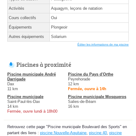
Activités
Aquagym, leçons de natation
Cours collectifs
Oui
Équipements
Plongeoir
Autres équipements
Solarium
Éditer les informations de ma piscine
Piscines à proximité
Piscine municipale André
Piscine du Pays d'Orthe
Darrigade
Peyrehorade
Dax
12 km
11 km
Fermée, ouvre à 14h
Piscine municipale
Piscine municipale Mosqueros
Saint-Paul-lès-Dax
Salies-de-Béarn
14 km
16 km
Fermée, ouvre lundi à 18h00
Retrouvez cette page "Piscine municipale Boulevard des Sports" en
partant des liens :
piscine Nouvelle-Aquitaine
,
piscine 40
,
piscine