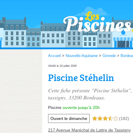
Accueil
>
Nouvelle-Aquitaine
>
Gironde
>
Bordea
Vérifié le 24 juillet 2026
Piscine Stéhelin
Cette fiche présente "Piscine Stéhelin",
tassigny
, 33200 Bordeaux.
Piscine
ouverte jusqu'à 20h
Ouvert le dimanche
(182)
3,5 étoiles sur 5
217 Avenue Maréchal de Lattre de Tassigny