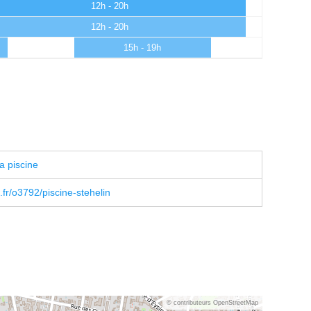
12h - 20h
12h - 20h
15h - 19h
a piscine
r/o3792/piscine-stehelin
© contributeurs OpenStreetMap