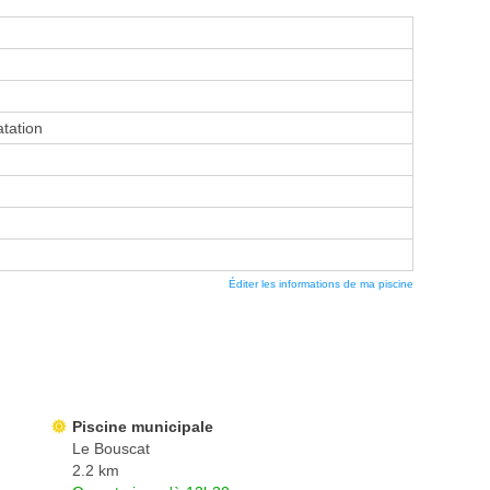
tation
Éditer les informations de ma piscine
Piscine municipale
Le Bouscat
2.2 km