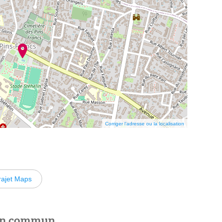
Corriger l’adresse ou la localisation
rajet Maps
 en commun