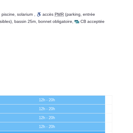
,
piscine
,
solarium
,
accès
PMR
(parking, entrée
sibles)
,
bassin 25m
,
bonnet obligatoire
,
CB acceptée
12h - 20h
12h - 20h
12h - 20h
12h - 20h