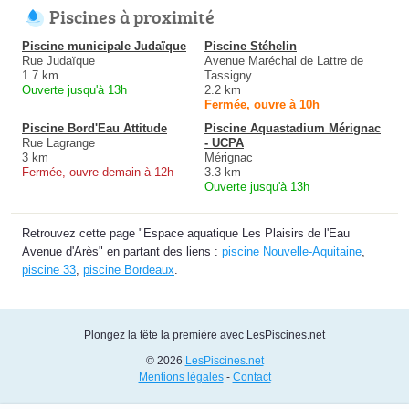
Piscines à proximité
Piscine municipale Judaïque
Piscine Stéhelin
Rue Judaïque
Avenue Maréchal de Lattre de
1.7 km
Tassigny
Ouverte jusqu'à 13h
2.2 km
Fermée, ouvre à 10h
Piscine Bord'Eau Attitude
Piscine Aquastadium Mérignac
Rue Lagrange
- UCPA
3 km
Mérignac
Fermée, ouvre demain à 12h
3.3 km
Ouverte jusqu'à 13h
Retrouvez cette page "Espace aquatique Les Plaisirs de l'Eau
Avenue d'Arès" en partant des liens :
piscine Nouvelle-Aquitaine
,
piscine 33
,
piscine Bordeaux
.
Plongez la tête la première avec LesPiscines.net
© 2026
LesPiscines.net
Mentions légales
-
Contact