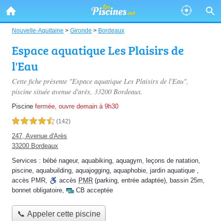
Nouvelle-Aquitaine
>
Gironde
>
Bordeaux
Espace aquatique Les Plaisirs de
l'Eau
Cette fiche présente "Espace aquatique Les Plaisirs de l'Eau",
piscine située
avenue d'arès
, 33200 Bordeaux.
Piscine
fermée, ouvre demain à 9h30
4,5 étoiles sur 5
(142)
247, Avenue d'Arès
33200 Bordeaux
Services :
bébé nageur
,
aquabiking
,
aquagym
,
leçons de natation
,
piscine
,
aquabuilding
,
aquajogging
,
aquaphobie
,
jardin aquatique
,
accès PMR
,
accès
PMR
(parking, entrée adaptée)
,
bassin 25m
,
bonnet obligatoire
,
CB acceptée
📞 Appeler cette piscine