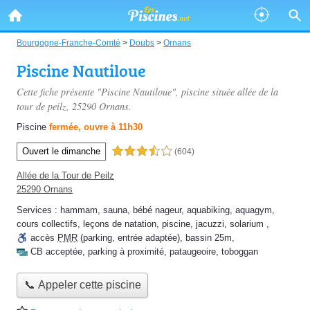
Bourgogne-Franche-Comté
>
Doubs
>
Ornans
Piscine Nautiloue
Cette fiche présente "Piscine Nautiloue", piscine située
allée de la
tour de peilz
, 25290 Ornans.
Piscine
fermée, ouvre à 11h30
Ouvert le dimanche
3,5 étoiles sur 5
(604)
Allée de la Tour de Peilz
25290 Ornans
Services :
hammam
,
sauna
,
bébé nageur
,
aquabiking
,
aquagym
,
cours collectifs
,
leçons de natation
,
piscine
,
jacuzzi
,
solarium
,
accès
PMR
(parking, entrée adaptée)
,
bassin 25m
,
CB acceptée
,
parking à proximité
,
pataugeoire
,
toboggan
📞 Appeler cette piscine