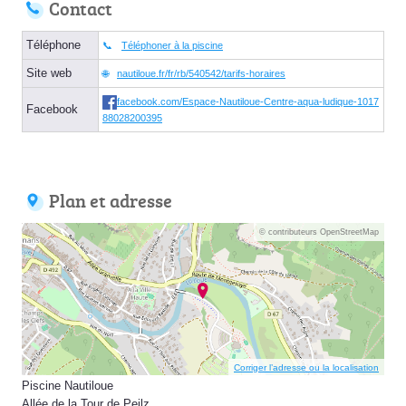
Contact
Téléphone
Téléphoner à la piscine
Site web
nautiloue.fr/fr/rb/540542/tarifs-horaires
facebook.com/Espace-Nautiloue-Centre-aqua-ludique-1017
Facebook
88028200395
Plan et adresse
© contributeurs OpenStreetMap
Corriger l’adresse ou la localisation
Piscine Nautiloue
Allée de la Tour de Peilz