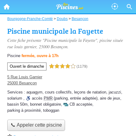
Bourgogne-Franche-Comté
>
Doubs
>
Besançon
Piscine municipale la Fayette
Cette fiche présente "Piscine municipale la Fayette", piscine située
rue louis garnier
, 25000 Besançon.
Piscine
fermée, ouvre à 17h
Ouvert le dimanche
4,0 étoiles sur 5
(1179)
5 Rue Louis Garnier
25000 Besançon
Services :
aquagym
,
cours collectifs
,
leçons de natation
,
jacuzzi
,
solarium
,
accès
PMR
(parking, entrée adaptée)
,
aire de jeux
,
bassin 50m
,
bonnet obligatoire
,
CB acceptée
,
parking à proximité
,
toboggan
📞 Appeler cette piscine