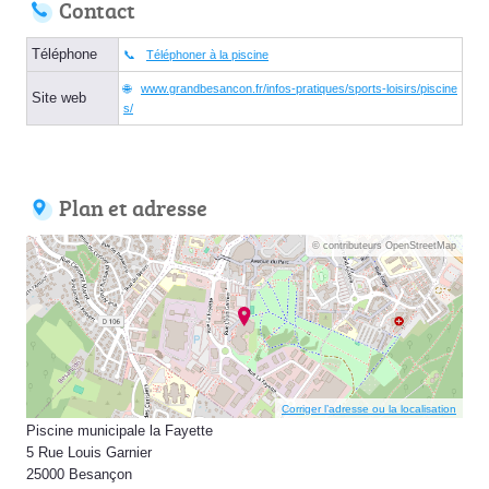
Contact
Téléphone
Téléphoner à la piscine
www.grandbesancon.fr/infos-pratiques/sports-loisirs/piscine
Site web
s/
Plan et adresse
© contributeurs OpenStreetMap
Corriger l’adresse ou la localisation
Piscine municipale la Fayette
5 Rue Louis Garnier
25000 Besançon