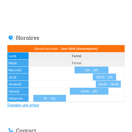
Horaires
Samedi prochain :
Jour férié (Assomption)
Lundi
Fermé
Mardi
Fermé
Mercredi
14h - 18h
Jeudi
16h15 - 19h
Vendredi
16h30 - 19h30
Samedi
13h30 - 18h
Dimanche
9h - 13h
Signaler une erreur
Contact