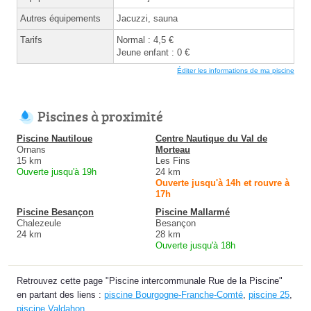
Autres équipements
Jacuzzi, sauna
Tarifs
Normal : 4,5 €
Jeune enfant : 0 €
Éditer les informations de ma piscine
Piscines à proximité
Piscine Nautiloue
Centre Nautique du Val de
Ornans
Morteau
15 km
Les Fins
Ouverte jusqu'à 19h
24 km
Ouverte jusqu'à 14h et rouvre à
17h
Piscine Besançon
Piscine Mallarmé
Chalezeule
Besançon
24 km
28 km
Ouverte jusqu'à 18h
Retrouvez cette page "Piscine intercommunale Rue de la Piscine"
en partant des liens :
piscine Bourgogne-Franche-Comté
,
piscine 25
,
piscine Valdahon
.