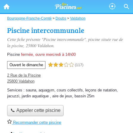
Bourgogne-Franche-Comté
>
Doubs
>
Valdahon
Piscine intercommunale
Cette fiche présente "Piscine intercommunale", piscine située
rue de
la piscine
, 25800 Valdahon.
Piscine
fermée, ouvre mercredi à 14h00
Ouvert le dimanche
3,0 étoiles sur 5
(117)
2 Rue de la Piscine
25800 Valdahon
Services :
sauna
,
aquagym
,
cours collectifs
,
leçons de natation
,
jacuzzi
,
jardin aquatique
,
aire de jeux
,
bassin 25m
📞 Appeler cette piscine
Recommander cette piscine