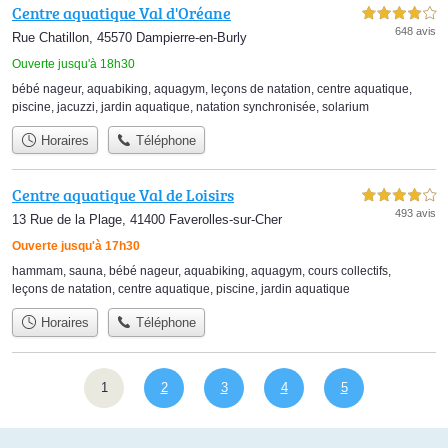
Centre aquatique Val d'Oréane
4,0 étoiles sur 5
648 avis
Rue Chatillon, 45570 Dampierre-en-Burly
Ouverte jusqu'à 18h30
bébé nageur
,
aquabiking
,
aquagym
,
leçons de natation
,
centre aquatique
,
piscine
,
jacuzzi
,
jardin aquatique
,
natation synchronisée
,
solarium
Horaires
Téléphone
Centre aquatique Val de Loisirs
4,0 étoiles sur 5
493 avis
13 Rue de la Plage, 41400 Faverolles-sur-Cher
Ouverte jusqu'à 17h30
hammam
,
sauna
,
bébé nageur
,
aquabiking
,
aquagym
,
cours collectifs
,
leçons de natation
,
centre aquatique
,
piscine
,
jardin aquatique
Horaires
Téléphone
1
2
3
4
5