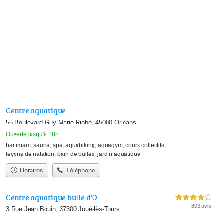
Centre aquatique
55 Boulevard Guy Marie Riobé, 45000 Orléans
Ouverte jusqu'à 18h
hammam
,
sauna
,
spa
,
aquabiking
,
aquagym
,
cours collectifs
,
leçons de natation
,
bain de bulles
,
jardin aquatique
Horaires
Téléphone
Centre aquatique bulle d'O
4,0 étoiles sur 5
803 avis
3 Rue Jean Bouin, 37300 Joué-lès-Tours