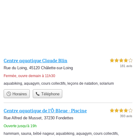
Centre aquatique Claude Blin
4,0 étoiles sur 5
181 avis
Rue du Loing, 45120 Châlette-sur-Loing
Fermée, ouvre demain à 11h30
aquabiking
,
aquagym
,
cours collectifs
,
leçons de natation
,
solarium
Horaires
Téléphone
Centre aquatique de l'Ô-Bleue - Piscine
4,0 étoiles sur 5
393 avis
Rue Alfred de Musset, 37230 Fondettes
Ouverte jusqu'à 19h
hammam
,
sauna
,
bébé nageur
,
aquabiking
,
aquagym
,
cours collectifs
,