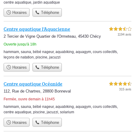
centre aquatique
,
jardin aquatique
Horaires
Téléphone
Centre aquatique l'Aquacienne
3,5 étoiles sur 5
1194 avis
2 Tercier de Vigne Quartier de l'Ormeteau, 45430 Chécy
Ouverte jusqu'à 18h
hammam
,
sauna
,
bébé nageur
,
aquabiking
,
aquagym
,
cours collectifs
,
leçons de natation
,
piscine
,
jacuzzi
Horaires
Téléphone
Centre aquatique Océanide
4,5 étoiles sur 5
315 avis
112, Rue de Chartres, 28800 Bonneval
Fermée, ouvre demain à 11h45
hammam
,
sauna
,
bébé nageur
,
aquabiking
,
aquagym
,
cours collectifs
,
centre aquatique
,
piscine
,
jacuzzi
,
solarium
Horaires
Téléphone