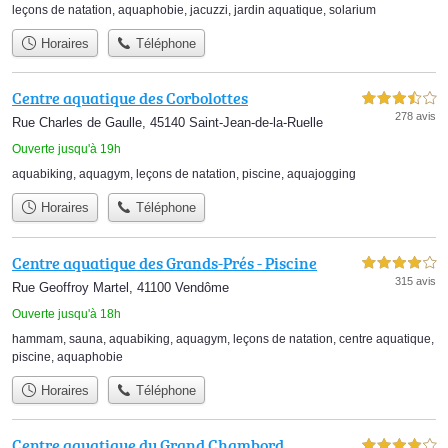
leçons de natation
,
aquaphobie
,
jacuzzi
,
jardin aquatique
,
solarium
Horaires
Téléphone
Centre aquatique des Corbolottes
3,5 étoiles sur 5
278 avis
Rue Charles de Gaulle, 45140 Saint-Jean-de-la-Ruelle
Ouverte jusqu'à 19h
aquabiking
,
aquagym
,
leçons de natation
,
piscine
,
aquajogging
Horaires
Téléphone
Centre aquatique des Grands-Prés - Piscine
4,0 étoiles sur 5
315 avis
Rue Geoffroy Martel, 41100 Vendôme
Ouverte jusqu'à 18h
hammam
,
sauna
,
aquabiking
,
aquagym
,
leçons de natation
,
centre aquatique
,
piscine
,
aquaphobie
Horaires
Téléphone
Centre aquatique du Grand Chambord
4,0 étoiles sur 5