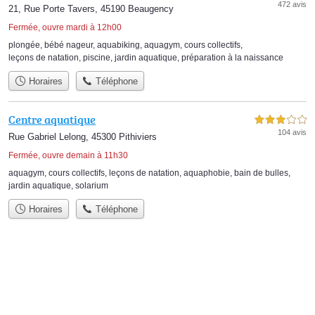
472 avis
21, Rue Porte Tavers, 45190 Beaugency
Fermée, ouvre mardi à 12h00
plongée
,
bébé nageur
,
aquabiking
,
aquagym
,
cours collectifs
,
leçons de natation
,
piscine
,
jardin aquatique
,
préparation à la naissance
Horaires
Téléphone
Centre aquatique
3,0 étoiles sur 5
104 avis
Rue Gabriel Lelong, 45300 Pithiviers
Fermée, ouvre demain à 11h30
aquagym
,
cours collectifs
,
leçons de natation
,
aquaphobie
,
bain de bulles
,
jardin aquatique
,
solarium
Horaires
Téléphone