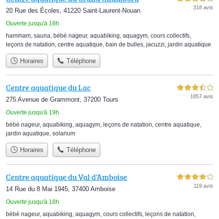
318 avis
20 Rue des Écoles, 41220 Saint-Laurent-Nouan
Ouverte jusqu'à 18h
hammam
,
sauna
,
bébé nageur
,
aquabiking
,
aquagym
,
cours collectifs
,
leçons de natation
,
centre aquatique
,
bain de bulles
,
jacuzzi
,
jardin aquatique
Horaires
Téléphone
Centre aquatique du Lac
3,5 étoiles sur 5
1857 avis
275 Avenue de Grammont, 37200 Tours
Ouverte jusqu'à 19h
bébé nageur
,
aquabiking
,
aquagym
,
leçons de natation
,
centre aquatique
,
jardin aquatique
,
solarium
Horaires
Téléphone
Centre aquatique du Val d'Amboise
4,0 étoiles sur 5
119 avis
14 Rue du 8 Mai 1945, 37400 Amboise
Ouverte jusqu'à 18h
bébé nageur
,
aquabiking
,
aquagym
,
cours collectifs
,
leçons de natation
,