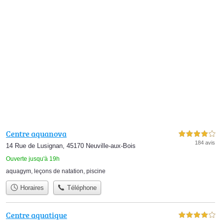
Centre aquanova
4,0 étoiles sur 5
184 avis
14 Rue de Lusignan, 45170 Neuville-aux-Bois
Ouverte jusqu'à 19h
aquagym
,
leçons de natation
,
piscine
Horaires
Téléphone
Centre aquatique
4,0 étoiles sur 5