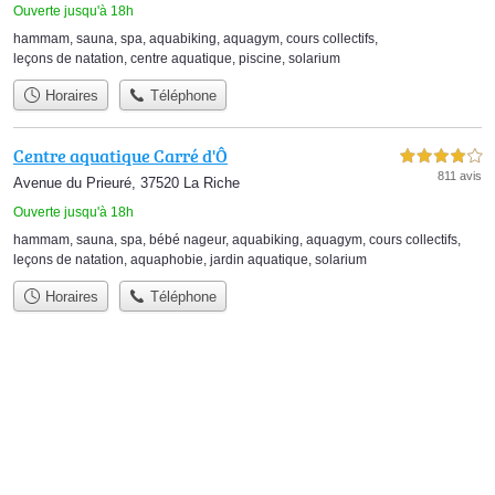
Ouverte jusqu'à 18h
hammam
,
sauna
,
spa
,
aquabiking
,
aquagym
,
cours collectifs
,
leçons de natation
,
centre aquatique
,
piscine
,
solarium
Horaires
Téléphone
Centre aquatique Carré d'Ô
4,0 étoiles sur 5
811 avis
Avenue du Prieuré, 37520 La Riche
Ouverte jusqu'à 18h
hammam
,
sauna
,
spa
,
bébé nageur
,
aquabiking
,
aquagym
,
cours collectifs
,
leçons de natation
,
aquaphobie
,
jardin aquatique
,
solarium
Horaires
Téléphone