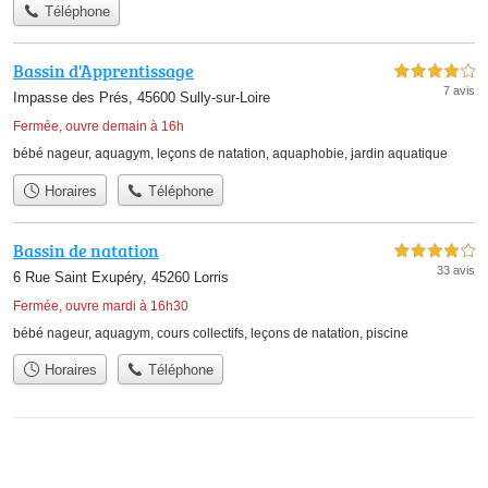
Téléphone
Bassin d'Apprentissage
4,0 étoiles sur 5
7 avis
Impasse des Prés, 45600 Sully-sur-Loire
Fermée, ouvre demain à 16h
bébé nageur
,
aquagym
,
leçons de natation
,
aquaphobie
,
jardin aquatique
Horaires
Téléphone
Bassin de natation
4,0 étoiles sur 5
33 avis
6 Rue Saint Exupéry, 45260 Lorris
Fermée, ouvre mardi à 16h30
bébé nageur
,
aquagym
,
cours collectifs
,
leçons de natation
,
piscine
Horaires
Téléphone