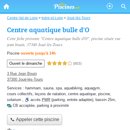
Centre-Val de Loire
>
Indre-et-Loire
>
Joué-lès-Tours
Centre aquatique bulle d'O
Cette fiche présente "Centre aquatique bulle d'O", piscine située
rue
jean bouin
, 37300 Joué-lès-Tours.
Piscine
ouverte jusqu'à 14h
Ouvert le dimanche
4,0 étoiles sur 5
(803)
3 Rue Jean Bouin
37300 Joué-lès-Tours
Services :
hammam
,
sauna
,
spa
,
aquabiking
,
aquagym
,
cours collectifs
,
leçons de natation
,
centre aquatique
,
piscine
,
solarium
,
accès
PMR
(parking, entrée adaptée)
,
bassin 25m
,
CB acceptée
,
parking à proximité
📞 Appeler cette piscine