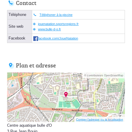
Contact
Téléphone
Téléphoner à la piscine
jouenatation.sportsregions.fr
Site web
www.bulle-d-o.fr
Facebook
facebook.com/JoueNatation
Plan et adresse
© contributeurs OpenStreetMap
Corriger l’adresse ou la localisation
Centre aquatique bulle d'O
3 Rue Jean Bouin