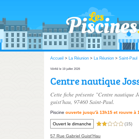
Accueil
>
La Réunion
>
La Réunion
>
Saint-Paul
Vérifié le 19 juillet 2026
Centre nautique Jos
Cette fiche présente "Centre nautique J
guist'hau
, 97460 Saint-Paul.
Piscine
ouverte jusqu'à 13h15 et rouvre à
Ouvert le dimanche
(15)
2,0 étoiles sur 5
57 Rue Gabriel Guist'Hau