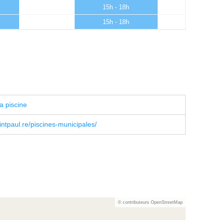
15h - 18h
15h - 18h
a piscine
ntpaul.re/piscines-municipales/
© contributeurs OpenStreetMap