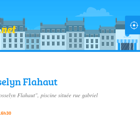
selyn Flahaut
osselyn Flahaut", piscine située
rue gabriel
 16h30