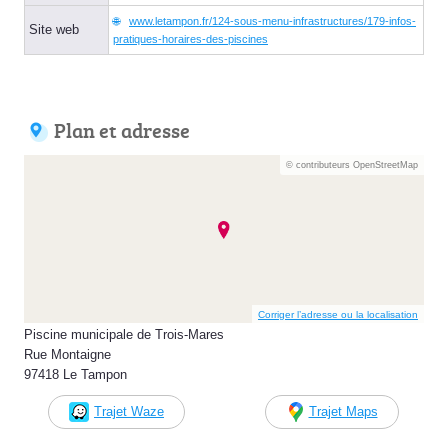
www.letampon.fr/124-sous-menu-infrastructures/179-infos-
Site web
pratiques-horaires-des-piscines
Plan et adresse
© contributeurs OpenStreetMap
Corriger l’adresse ou la localisation
Piscine municipale de Trois-Mares
Rue Montaigne
97418 Le Tampon
Trajet Waze
Trajet Maps