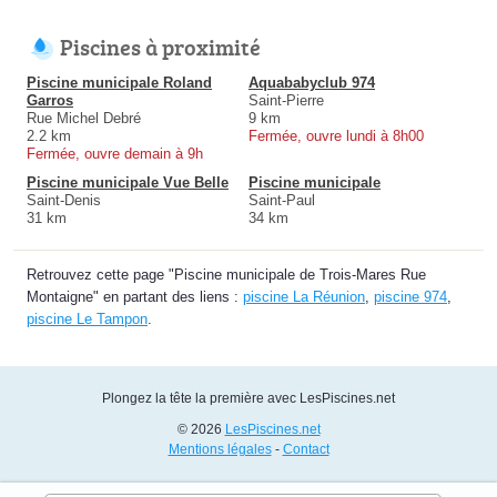
Piscines à proximité
Piscine municipale Roland
Aquababyclub 974
Garros
Saint-Pierre
Rue Michel Debré
9 km
2.2 km
Fermée, ouvre lundi à 8h00
Fermée, ouvre demain à 9h
Piscine municipale Vue Belle
Piscine municipale
Saint-Denis
Saint-Paul
31 km
34 km
Retrouvez cette page "Piscine municipale de Trois-Mares Rue
Montaigne" en partant des liens :
piscine La Réunion
,
piscine 974
,
piscine Le Tampon
.
Plongez la tête la première avec LesPiscines.net
© 2026
LesPiscines.net
Mentions légales
-
Contact