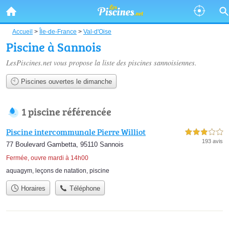
Accueil
>
Île-de-France
>
Val-d'Oise
Piscine à Sannois
LesPiscines.net vous propose la liste des
piscines sannoisiennes
.
Piscines ouvertes le dimanche
1 piscine référencée
Piscine intercommunale Pierre Williot
3,0 étoiles sur 5
193 avis
77 Boulevard Gambetta, 95110 Sannois
Fermée, ouvre mardi à 14h00
aquagym
,
leçons de natation
,
piscine
Horaires
Téléphone