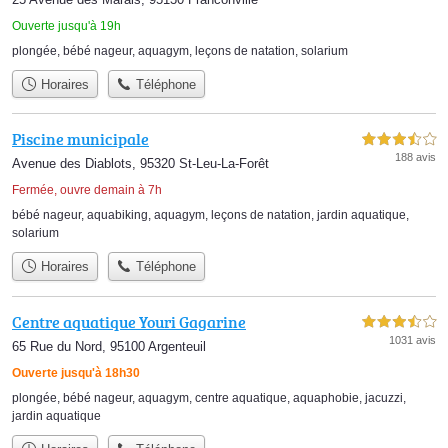
Ouverte jusqu'à 19h
plongée
,
bébé nageur
,
aquagym
,
leçons de natation
,
solarium
Horaires
Téléphone
Piscine municipale
3,5 étoiles sur 5
188 avis
Avenue des Diablots, 95320 St-Leu-La-Forêt
Fermée, ouvre demain à 7h
bébé nageur
,
aquabiking
,
aquagym
,
leçons de natation
,
jardin aquatique
,
solarium
Horaires
Téléphone
Centre aquatique Youri Gagarine
3,5 étoiles sur 5
1031 avis
65 Rue du Nord, 95100 Argenteuil
Ouverte jusqu'à 18h30
plongée
,
bébé nageur
,
aquagym
,
centre aquatique
,
aquaphobie
,
jacuzzi
,
jardin aquatique