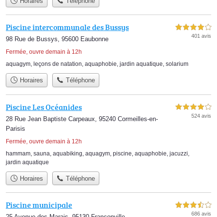
Horaires
Téléphone
Piscine intercommunale des Bussys
4,0 étoiles sur 5
401 avis
98 Rue de Bussys, 95600 Eaubonne
Fermée, ouvre demain à 12h
aquagym
,
leçons de natation
,
aquaphobie
,
jardin aquatique
,
solarium
Horaires
Téléphone
Piscine Les Océanides
4,0 étoiles sur 5
524 avis
28 Rue Jean Baptiste Carpeaux, 95240 Cormeilles-en-
Parisis
Fermée, ouvre demain à 12h
hammam
,
sauna
,
aquabiking
,
aquagym
,
piscine
,
aquaphobie
,
jacuzzi
,
jardin aquatique
Horaires
Téléphone
Piscine municipale
3,5 étoiles sur 5
686 avis
25 Avenue des Marais, 95130 Franconville