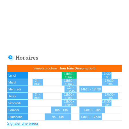
Horaires
Samedi prochain :
Jour férié (Assomption)
11h30 -
17h30 -
Lundi
13h45
19h
7h -
11h30 -
17h30 -
Mardi
8h45
13h45
20h
12h -
Mercredi
14h15 - 17h30
13h45
7h -
11h30 -
17h30 -
Jeudi
8h45
13h45
20h
11h30 -
17h30 -
Vendredi
13h45
19h
Samedi
10h - 13h
14h15 - 18h
Dimanche
9h - 13h
14h15 - 17h30
Signaler une erreur