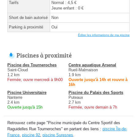
Tarifs
Normal : 4,5 €
Jeune enfant : 0 €
Short de bain autorisé
Non
Parking à proximité
Oui
Éditer les informations de ma piscine
Piscines à proximité
Piscine des Tourneroches
Centre aquatique Arsenal
Saint-Cloud
Rueil-Malmaison
1.2 km
1.9 km
Fermée, ouvre mercredi à 9h00
Ouverte jusqu'à 14h et rouvre à
16h
Piscine Universitaire
Piscine du Palais des Sports
Nanterre
Puteaux
2.4 km
2.7 km
Ouverte jusqu'à 15h
Fermée, ouvre demain à 7h
Retrouvez cette page "Piscine municipale du Centre Sportif des
Raguidelles Rue Tourneroches" en partant des liens :
piscine Île-de-
France
,
piscine 92
,
piscine Suresnes
.