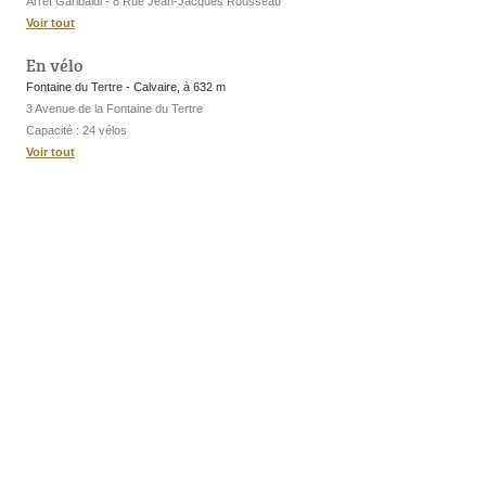
Arrêt Garibaldi - 8 Rue Jean-Jacques Rousseau
Voir tout
En vélo
Fontaine du Tertre - Calvaire, à 632 m
3 Avenue de la Fontaine du Tertre
Capacité : 24 vélos
Voir tout