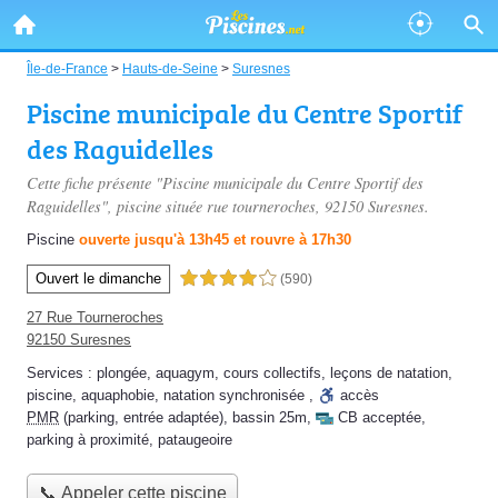
Île-de-France
>
Hauts-de-Seine
>
Suresnes
Piscine municipale du Centre Sportif
des Raguidelles
Cette fiche présente "Piscine municipale du Centre Sportif des
Raguidelles", piscine située
rue tourneroches
, 92150 Suresnes.
Piscine
ouverte jusqu'à 13h45 et rouvre à 17h30
Ouvert le dimanche
4,0 étoiles sur 5
(590)
27 Rue Tourneroches
92150 Suresnes
Services :
plongée
,
aquagym
,
cours collectifs
,
leçons de natation
,
piscine
,
aquaphobie
,
natation synchronisée
,
accès
PMR
(parking, entrée adaptée)
,
bassin 25m
,
CB acceptée
,
parking à proximité
,
pataugeoire
📞 Appeler cette piscine