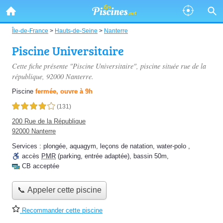
Île-de-France
>
Hauts-de-Seine
>
Nanterre
Piscine Universitaire
Cette fiche présente "Piscine Universitaire", piscine située
rue de la
république
, 92000 Nanterre.
Piscine
fermée, ouvre à 9h
4,0 étoiles sur 5
(131)
200 Rue de la République
92000 Nanterre
Services :
plongée
,
aquagym
,
leçons de natation
,
water-polo
,
accès
PMR
(parking, entrée adaptée)
,
bassin 50m
,
CB acceptée
📞 Appeler cette piscine
Recommander cette piscine