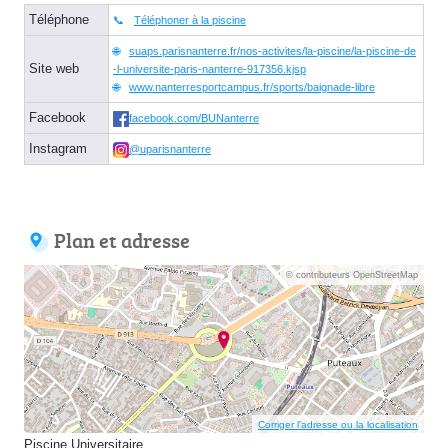
Téléphone
Téléphoner à la piscine
suaps.parisnanterre.fr/nos-activites/la-piscine/la-piscine-de
Site web
-l-universite-paris-nanterre-917356.kjsp
www.nanterresportcampus.fr/sports/baignade-libre
Facebook
facebook.com/BUNanterre
Instagram
@uparisnanterre
Plan et adresse
© contributeurs OpenStreetMap
Corriger l’adresse ou la localisation
Piscine Universitaire