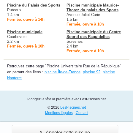
Piscine du Palais des Sports
Piscine municipale Maurice-
Puteaux
Thorez du palais des Sports
1.4 km
Avenue Joliot-Curie
Fermée, ouvre à 14h
1.5 km
Fermée, ouvre à 10h
Piscine municipale
Piscine municipale du Centre
Courbevoie
Sportif des Raguidelles
2.2 km
Suresnes
Fermée, ouvre à 10h
2.4 km
Fermée, ouvre à 10h
Retrouvez cette page "Piscine Universitaire Rue de la République"
en partant des liens :
piscine Île-de-France
,
piscine 92
,
piscine
Nanterre
.
Plongez la tête la première avec LesPiscines.net
© 2026
LesPiscines.net
Mentions légales
-
Contact
📞 Appeler cette piscine