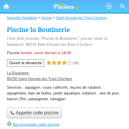
Nouvelle-Aquitaine
>
Vienne
>
Saint-Gervais-les-Trois-Clochers
Piscine la Boutinerie
Cette fiche présente "Piscine la Boutinerie", piscine située
la
boutinerie
, 86230 Saint-Gervais-les-Trois-Clochers.
Piscine
fermée, ouvre demain à 14h30
Ouvert le dimanche
4,0 étoiles sur 5
(39)
La Boutinerie
86230 Saint-Gervais-les-Trois-Clochers
Services :
aquagym
,
cours collectifs
,
leçons de natation
,
aquaphobie
,
bain de bulles
,
jardin aquatique
,
solarium
,
aire de jeux
,
bassin 25m
,
pataugeoire
,
toboggan
📞 Appeler cette piscine
Recommander cette piscine