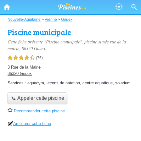
Nouvelle-Aquitaine
>
Vienne
>
Gouex
Piscine municipale
Cette fiche présente "Piscine municipale", piscine située
rue de la
mairie
, 86320 Gouex.
4,5 étoiles sur 5
(76)
3 Rue de la Mairie
86320 Gouex
Services :
aquagym
,
leçons de natation
,
centre aquatique
,
solarium
📞 Appeler cette piscine
Recommander cette piscine
Améliorer cette fiche