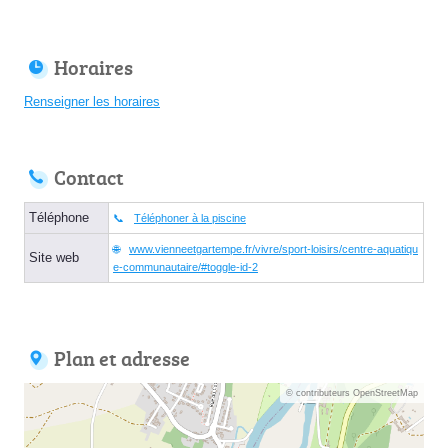
Horaires
Renseigner les horaires
Contact
Téléphone
Téléphoner à la piscine
www.vienneetgartempe.fr/vivre/sport-loisirs/centre-aquatiqu
Site web
e-communautaire/#toggle-id-2
Plan et adresse
© contributeurs OpenStreetMap