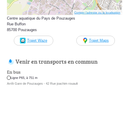
Corriger l’adresse ou la localisation
Centre aquatique du Pays de Pouzauges
Rue Buffon
85700 Pouzauges
Trajet Waze
Trajet Maps
Venir en transports en commun
En bus
Ligne P65, à 751 m
Arrêt Gare de Pouzauges - 42 Rue joachim rouault