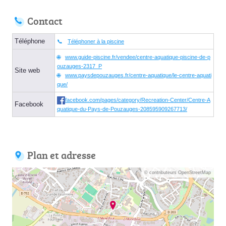
Contact
Téléphone
Téléphoner à la piscine
www.guide-piscine.fr/vendee/centre-aquatique-piscine-de-p
ouzauges-2317_P
Site web
www.paysdepouzauges.fr/centre-aquatique/le-centre-aquati
que/
facebook.com/pages/category/Recreation-Center/Centre-A
Facebook
quatique-du-Pays-de-Pouzauges-208595909267713/
Plan et adresse
© contributeurs OpenStreetMap