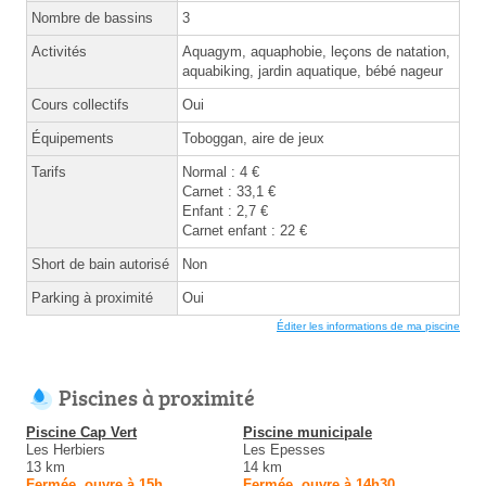
Nombre de bassins
3
Activités
Aquagym, aquaphobie, leçons de natation,
aquabiking, jardin aquatique, bébé nageur
Cours collectifs
Oui
Équipements
Toboggan, aire de jeux
Tarifs
Normal : 4 €
Carnet : 33,1 €
Enfant : 2,7 €
Carnet enfant : 22 €
Short de bain autorisé
Non
Parking à proximité
Oui
Éditer les informations de ma piscine
Piscines à proximité
Piscine Cap Vert
Piscine municipale
Les Herbiers
Les Epesses
13 km
14 km
Fermée, ouvre à 15h
Fermée, ouvre à 14h30