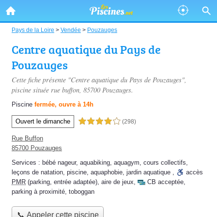
Pays de la Loire
>
Vendée
>
Pouzauges
Centre aquatique du Pays de
Pouzauges
Cette fiche présente "Centre aquatique du Pays de Pouzauges",
piscine située
rue buffon
, 85700 Pouzauges.
Piscine
fermée, ouvre à 14h
Ouvert le dimanche
4,0 étoiles sur 5
(298)
Rue Buffon
85700 Pouzauges
Services :
bébé nageur
,
aquabiking
,
aquagym
,
cours collectifs
,
leçons de natation
,
piscine
,
aquaphobie
,
jardin aquatique
,
accès
PMR
(parking, entrée adaptée)
,
aire de jeux
,
CB acceptée
,
parking à proximité
,
toboggan
📞 Appeler cette piscine