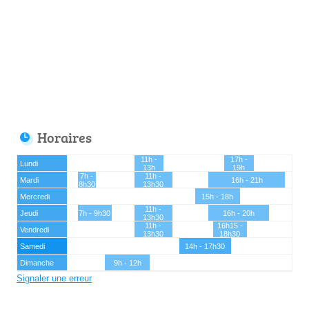
Horaires
11h -
17h -
Lundi
13h
19h
7h -
11h -
Mardi
16h - 21h
8h30
13h30
Mercredi
15h - 18h
11h -
Jeudi
7h - 9h30
16h - 20h
13h30
11h -
16h15 -
Vendredi
13h30
18h30
Samedi
14h - 17h30
Dimanche
9h - 12h
Signaler une erreur