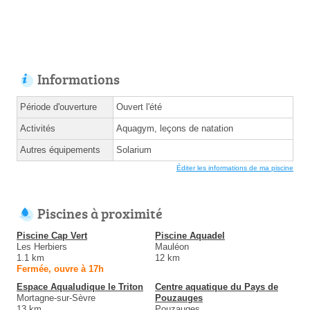
Informations
Période d'ouverture
Ouvert l'été
Activités
Aquagym, leçons de natation
Autres équipements
Solarium
Éditer les informations de ma piscine
Piscines à proximité
Piscine Cap Vert
Piscine Aquadel
Les Herbiers
Mauléon
1.1 km
12 km
Fermée, ouvre à 17h
Espace Aqualudique le Triton
Centre aquatique du Pays de
Mortagne-sur-Sèvre
Pouzauges
13 km
Pouzauges