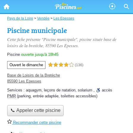
Pays de la Loire
>
Vendée
>
Les Epesses
Piscine municipale
Cette fiche présente "Piscine municipale", piscine située
base de
loisirs de la bretèche
, 85590 Les Epesses.
Piscine
ouverte jusqu'à 18h45
Ouvert le dimanche
4,0 étoiles sur 5
(136)
Base de Loisirs de la Bretèche
85590 Les Epesses
Services :
aquagym
,
leçons de natation
,
solarium
,
accès
PMR
(parking, entrée adaptée, toilettes accessibles)
📞 Appeler cette piscine
Recommander cette piscine