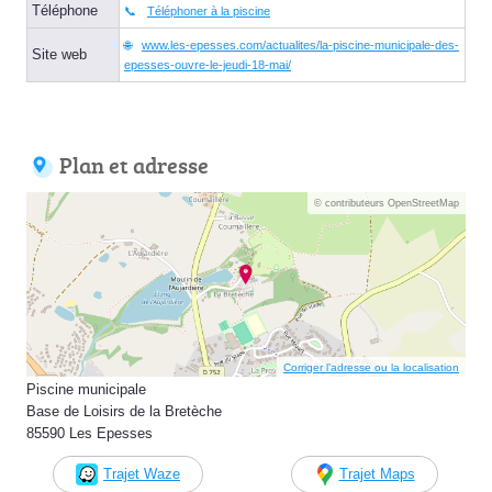
Téléphone
Téléphoner à la piscine
www.les-epesses.com/actualites/la-piscine-municipale-des-
Site web
epesses-ouvre-le-jeudi-18-mai/
Plan et adresse
© contributeurs OpenStreetMap
Corriger l’adresse ou la localisation
Piscine municipale
Base de Loisirs de la Bretèche
85590 Les Epesses
Trajet Waze
Trajet Maps