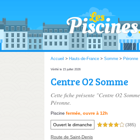
Accueil
>
Hauts-de-France
>
Somme
>
Péronne
Vérifié le 15 juillet 2026
Centre O2 Somme
Cette fiche présente "Centre O2 Somme
Péronne.
Piscine
fermée, ouvre à 12h
Ouvert le dimanche
(385)
4,0 étoiles sur 5
Route de Saint-Denis