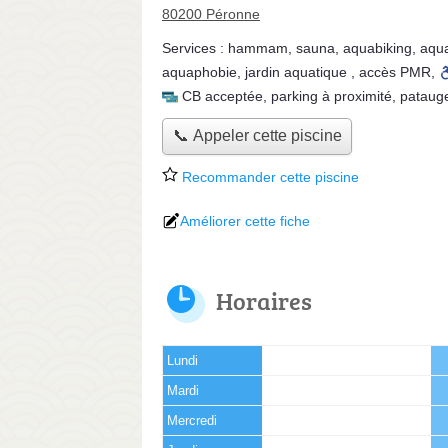
80200 Péronne
Services :
hammam
,
sauna
,
aquabiking
,
aqu
aquaphobie
,
jardin aquatique
,
accès PMR
,
CB acceptée
,
parking à proximité
,
pataug
📞 Appeler cette piscine
Recommander cette piscine
Améliorer cette fiche
Horaires
Lundi
Mardi
Mercredi