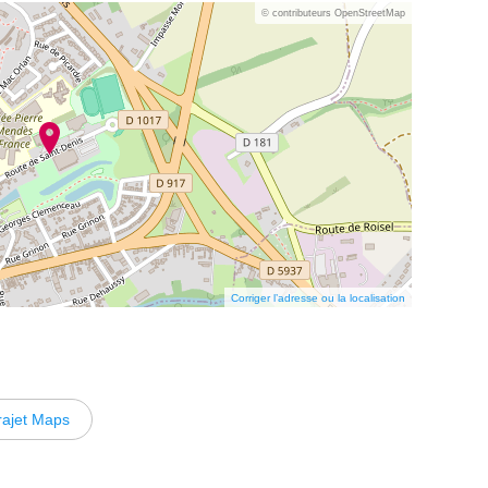
© contributeurs OpenStreetMap
Corriger l’adresse ou la localisation
rajet Maps