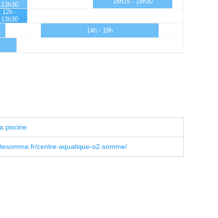
16h15 - 19h30
13h30
12h -
13h30
14h - 19h
a piscine
tesomme.fr/centre-aquatique-o2-somme/