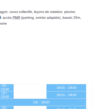
agym
,
cours collectifs
,
leçons de natation
,
piscine
,
accès
PMR
(parking, entrée adaptée)
,
bassin 25m
,
eoire
12h -
16h15 - 19h30
13h30
12h -
16h15 - 19h30
13h30
12h - 19h30
12h -