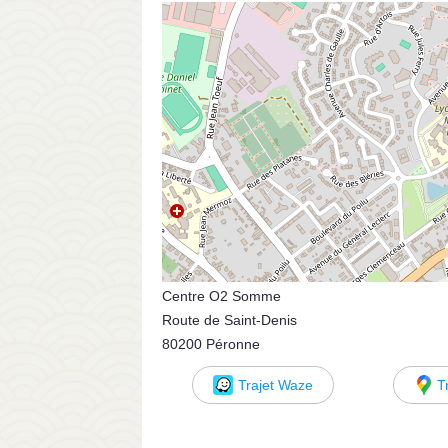
Centre O2 Somme
Route de Saint-Denis
80200 Péronne
Trajet Waze
T