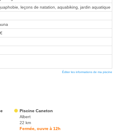
aphobie, leçons de natation, aquabiking, jardin aquatique
auna
 €
Éditer les informations de ma piscine
de
Piscine Caneton
Albert
22 km
Fermée, ouvre à 12h