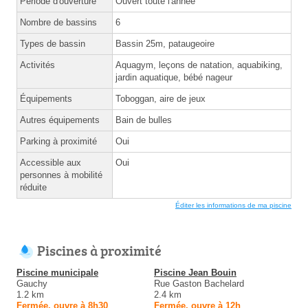
Période d'ouverture
Ouvert toute l'année
Nombre de bassins
6
Types de bassin
Bassin 25m, pataugeoire
Activités
Aquagym, leçons de natation, aquabiking,
jardin aquatique, bébé nageur
Équipements
Toboggan, aire de jeux
Autres équipements
Bain de bulles
Parking à proximité
Oui
Accessible aux
Oui
personnes à mobilité
réduite
Éditer les informations de ma piscine
Piscines à proximité
Piscine municipale
Piscine Jean Bouin
Gauchy
Rue Gaston Bachelard
1.2 km
2.4 km
Fermée, ouvre à 8h30
Fermée, ouvre à 12h