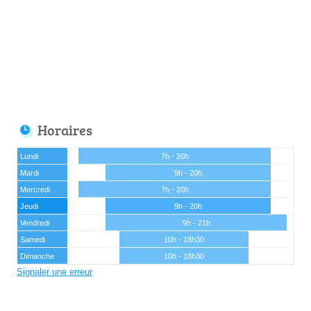
Horaires
Lundi
7h - 20h
Mardi
9h - 20h
Mercredi
7h - 20h
Jeudi
9h - 20h
Vendredi
9h - 21h
Samedi
10h - 18h30
Dimanche
10h - 18h30
Signaler une erreur