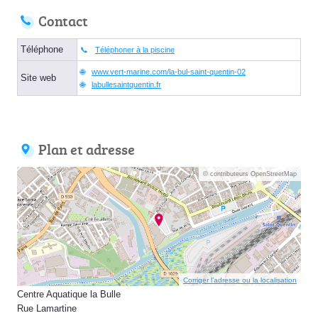
Contact
Téléphone
Téléphoner à la piscine
www.vert-marine.com/la-bul-saint-quentin-02
Site web
labullesaintquentin.fr
Plan et adresse
© contributeurs OpenStreetMap
Corriger l’adresse ou la localisation
Centre Aquatique la Bulle
Rue Lamartine