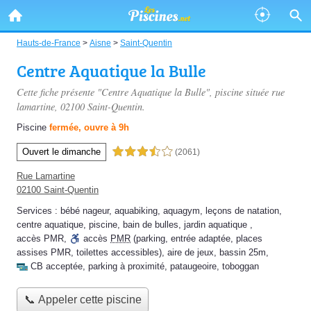
Hauts-de-France
>
Aisne
>
Saint-Quentin
Centre Aquatique la Bulle
Cette fiche présente "Centre Aquatique la Bulle", piscine située
rue
lamartine
, 02100 Saint-Quentin.
Piscine
fermée, ouvre à 9h
Ouvert le dimanche
3,5 étoiles sur 5
(2061)
Rue Lamartine
02100 Saint-Quentin
Services :
bébé nageur
,
aquabiking
,
aquagym
,
leçons de natation
,
centre aquatique
,
piscine
,
bain de bulles
,
jardin aquatique
,
accès PMR
,
accès
PMR
(parking, entrée adaptée, places
assises PMR, toilettes accessibles)
,
aire de jeux
,
bassin 25m
,
CB acceptée
,
parking à proximité
,
pataugeoire
,
toboggan
📞 Appeler cette piscine