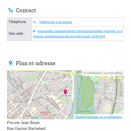
Contact
Téléphone
Téléphoner à la piscine
www.agglo-saintquentinois.fr/passionnante/les-piscines-et-e
Site web
spaces-aquatiques/la-piscine-jean-bouin-1148.html
Plan et adresse
© contributeurs OpenStreetMap
Corriger l’adresse ou la localisation
Piscine Jean Bouin
Rue Gaston Bachelard