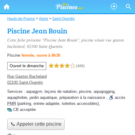
Hauts-de-France
>
Aisne
>
Saint-Quentin
Piscine Jean Bouin
Cette fiche présente "Piscine Jean Bouin", piscine située
rue gaston
bachelard
, 02100 Saint-Quentin.
Piscine
fermée, ouvre à 8h30
Ouvert le dimanche
4,0 étoiles sur 5
(489)
Rue Gaston Bachelard
02100 Saint-Quentin
Services :
aquagym
,
leçons de natation
,
piscine
,
aquajogging
,
aquaphobie
,
jardin aquatique
,
préparation à la naissance
,
accès
PMR
(parking, entrée adaptée, toilettes accessibles)
,
CB acceptée
📞 Appeler cette piscine