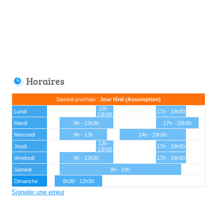
Horaires
Samedi prochain :
Jour férié (Assomption)
12h -
Lundi
17h - 19h30
13h30
Mardi
9h - 13h30
17h - 20h30
Mercredi
9h - 13h
14h - 19h30
12h -
Jeudi
17h - 19h30
13h30
Vendredi
9h - 13h30
17h - 19h30
Samedi
9h - 19h
Dimanche
8h30 - 12h30
Signaler une erreur