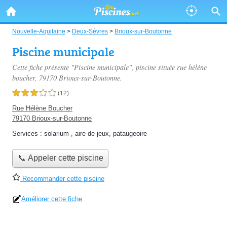
Nouvelle-Aquitaine
>
Deux-Sèvres
>
Brioux-sur-Boutonne
Piscine municipale
Cette fiche présente "Piscine municipale", piscine située
rue hélène
boucher
, 79170 Brioux-sur-Boutonne.
3,0 étoiles sur 5
(12)
Rue Hélène Boucher
79170 Brioux-sur-Boutonne
Services :
solarium
,
aire de jeux
,
pataugeoire
📞 Appeler cette piscine
Recommander cette piscine
Améliorer cette fiche