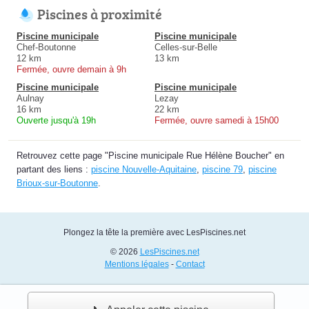
Piscines à proximité
Piscine municipale
Piscine municipale
Chef-Boutonne
Celles-sur-Belle
12 km
13 km
Fermée, ouvre demain à 9h
Piscine municipale
Piscine municipale
Aulnay
Lezay
16 km
22 km
Ouverte jusqu'à 19h
Fermée, ouvre samedi à 15h00
Retrouvez cette page "Piscine municipale Rue Hélène Boucher" en
partant des liens :
piscine Nouvelle-Aquitaine
,
piscine 79
,
piscine
Brioux-sur-Boutonne
.
Plongez la tête la première avec LesPiscines.net
© 2026
LesPiscines.net
Mentions légales
-
Contact