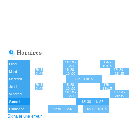
Horaires
11h30 -
17h -
Lundi
13h50
19h15
7h15 -
11h30 -
18h30 -
Mardi
8h45
13h50
21h15
Mercredi
12h - 17h15
7h15 -
11h30 -
17h -
Jeudi
8h45
13h50
19h15
11h30 -
18h30 -
Vendredi
13h50
21h15
Samedi
13h30 - 18h15
Dimanche
9h30 - 13h45
14h30 - 18h15
Signaler une erreur