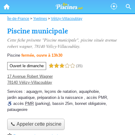
Île-de-France
>
Yvelines
>
Vélizy-Villacoublay
Piscine municipale
Cette fiche présente "Piscine municipale", piscine située
avenue
robert wagner
, 78140 Vélizy-Villacoublay.
Piscine
fermée, ouvre à 13h30
Ouvert le dimanche
3,0 étoiles sur 5
(35)
17 Avenue Robert Wagner
78140 Vélizy-Villacoublay
Services :
aquagym
,
leçons de natation
,
aquaphobie
,
jardin aquatique
,
préparation à la naissance
,
accès PMR
,
accès
PMR
(parking)
,
bassin 25m
,
bonnet obligatoire
,
pataugeoire
📞 Appeler cette piscine