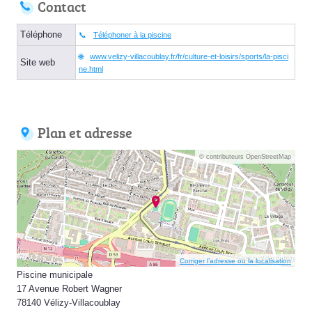
Contact
Téléphone
Téléphoner à la piscine
www.velizy-villacoublay.fr/fr/culture-et-loisirs/sports/la-pisci
Site web
ne.html
Plan et adresse
© contributeurs OpenStreetMap
Corriger l’adresse ou la localisation
Piscine municipale
17 Avenue Robert Wagner
78140 Vélizy-Villacoublay