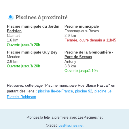
Piscines à proximité
Piscine municipale du Jardin
Piscine municipale
Parisien
Fontenay-aux-Roses
Clamart
2.9 km
1.6 km
Fermée, ouvre demain à 11h45
Ouverte jusqu'à 20h
Piscine municipale Guy Bey
Piscine de la Grenouillère -
Meudon
Parc de Sceaux
2.9 km
Antony
Ouverte jusqu'à 20h
3.8 km
Ouverte jusqu'à 19h
Retrouvez cette page "Piscine municipale Rue Blaise Pascal" en
partant des liens :
piscine Île-de-France
,
piscine 92
,
piscine Le
Plessis-Robinson
.
Plongez la tête la première avec LesPiscines.net
© 2026
LesPiscines.net