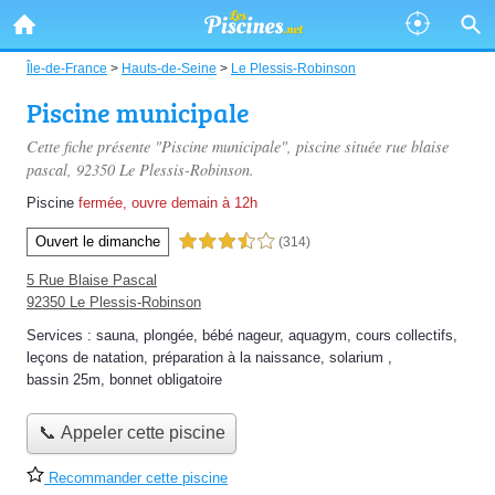
Île-de-France
>
Hauts-de-Seine
>
Le Plessis-Robinson
Piscine municipale
Cette fiche présente "Piscine municipale", piscine située
rue blaise
pascal
, 92350 Le Plessis-Robinson.
Piscine
fermée, ouvre demain à 12h
Ouvert le dimanche
3,5 étoiles sur 5
(314)
5 Rue Blaise Pascal
92350 Le Plessis-Robinson
Services :
sauna
,
plongée
,
bébé nageur
,
aquagym
,
cours collectifs
,
leçons de natation
,
préparation à la naissance
,
solarium
,
bassin 25m
,
bonnet obligatoire
📞 Appeler cette piscine
Recommander cette piscine