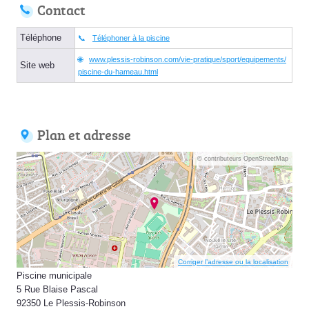
Contact
Téléphone
Téléphoner à la piscine
www.plessis-robinson.com/vie-pratique/sport/equipements/
Site web
piscine-du-hameau.html
Plan et adresse
© contributeurs OpenStreetMap
Corriger l’adresse ou la localisation
Piscine municipale
5 Rue Blaise Pascal
92350 Le Plessis-Robinson