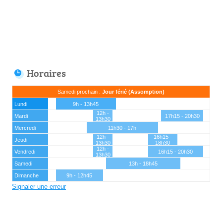
Horaires
Samedi prochain :
Jour férié (Assomption)
Lundi
9h - 13h45
12h -
Mardi
17h15 - 20h30
13h30
Mercredi
11h30 - 17h
12h -
16h15 -
Jeudi
13h30
18h30
12h -
Vendredi
16h15 - 20h30
13h30
Samedi
13h - 18h45
Dimanche
9h - 12h45
Signaler une erreur