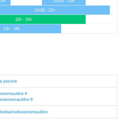
14h
16h30 - 20h
11h30 - 22h
10h - 20h
10h - 18h
a piscine
inemauldre.fr
eseinemauldre.fr
lesbainsdeseinemauldre