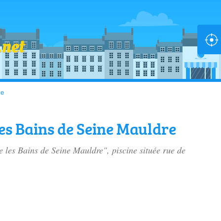
le
es Bains de Seine Mauldre
e les Bains de Seine Mauldre", piscine située
rue de