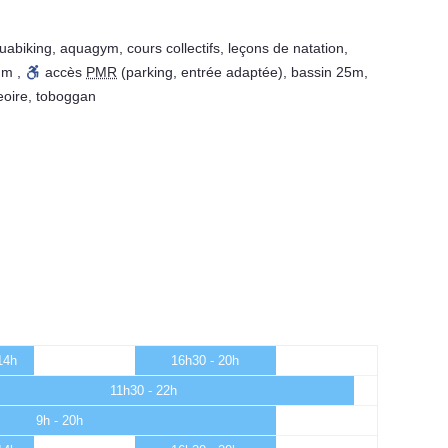
uabiking
,
aquagym
,
cours collectifs
,
leçons de natation
,
um
,
accès
PMR
(parking, entrée adaptée)
,
bassin 25m
,
eoire
,
toboggan
14h
16h30 - 20h
11h30 - 22h
9h - 20h