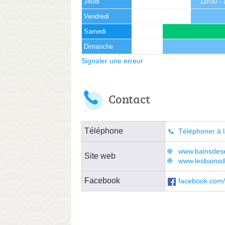
Jeudi
11h30 - 
Vendredi
Samedi
Dimanche
Signaler une erreur
Contact
Téléphone
Téléphoner à l
www.bainsdese
Site web
www.lesbainsd
Facebook
facebook.com/