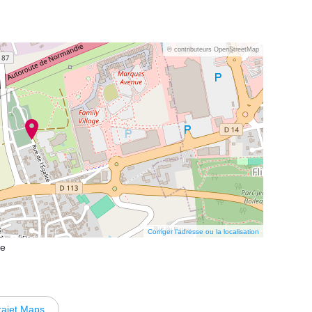
© contributeurs OpenStreetMap
Corriger l’adresse ou la localisation
re
rajet Maps