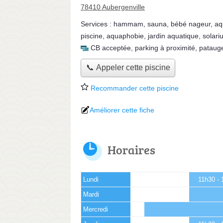
78410 Aubergenville
Services :
hammam
,
sauna
,
bébé nageur
,
aq
piscine
,
aquaphobie
,
jardin aquatique
,
solari
CB acceptée
,
parking à proximité
,
pataug
📞 Appeler cette piscine
Recommander cette piscine
Améliorer cette fiche
Horaires
Lundi
11h30 - 
Mardi
Mercredi