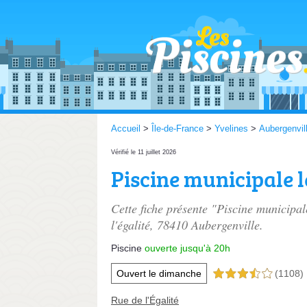
Accueil
>
Île-de-France
>
Yvelines
>
Aubergenvil
Vérifié le 11 juillet 2026
Piscine municipale l
Cette fiche présente "Piscine municipal
l'égalité
, 78410 Aubergenville.
Piscine
ouverte jusqu'à 20h
Ouvert le dimanche
(1108)
3,5 étoiles sur 5
Rue de l'Égalité