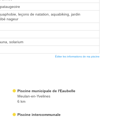
 pataugeoire
aphobie, leçons de natation, aquabiking, jardin
bébé nageur
na, solarium
Éditer les informations de ma piscine
Piscine municipale de l'Eaubelle
Meulan-en-Yvelines
6 km
Piscine intercommunale