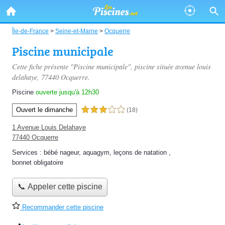
Île-de-France
>
Seine-et-Marne
>
Ocquerre
Piscine municipale
Cette fiche présente "Piscine municipale", piscine située
avenue louis
delahaye
, 77440 Ocquerre.
Piscine
ouverte jusqu'à 12h30
Ouvert le dimanche
3,0 étoiles sur 5
(18)
1 Avenue Louis Delahaye
77440 Ocquerre
Services :
bébé nageur
,
aquagym
,
leçons de natation
,
bonnet obligatoire
📞 Appeler cette piscine
Recommander cette piscine