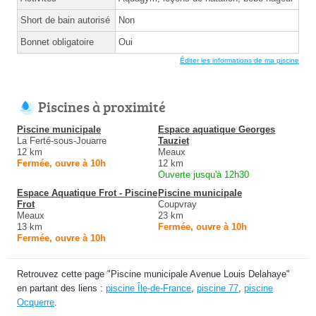
Short de bain autorisé
Non
Bonnet obligatoire
Oui
Éditer les informations de ma piscine
Piscines à proximité
Piscine municipale
Espace aquatique Georges
La Ferté-sous-Jouarre
Tauziet
12 km
Meaux
Fermée, ouvre à 10h
12 km
Ouverte jusqu'à 12h30
Espace Aquatique Frot - Piscine
Piscine municipale
Frot
Coupvray
Meaux
23 km
13 km
Fermée, ouvre à 10h
Fermée, ouvre à 10h
Retrouvez cette page "Piscine municipale Avenue Louis Delahaye"
en partant des liens :
piscine Île-de-France
,
piscine 77
,
piscine
Ocquerre
.