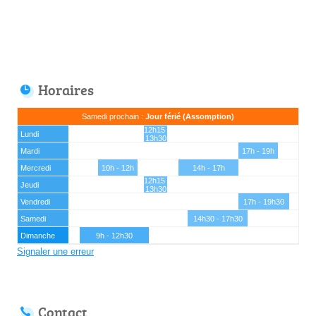
Horaires
Samedi prochain :
Jour férié (Assomption)
12h15 -
Lundi
13h30
Mardi
17h - 19h
Mercredi
10h - 12h
14h - 17h
12h15 -
Jeudi
13h30
Vendredi
17h - 19h30
Samedi
14h30 - 17h30
Dimanche
9h - 12h30
Signaler une erreur
Contact