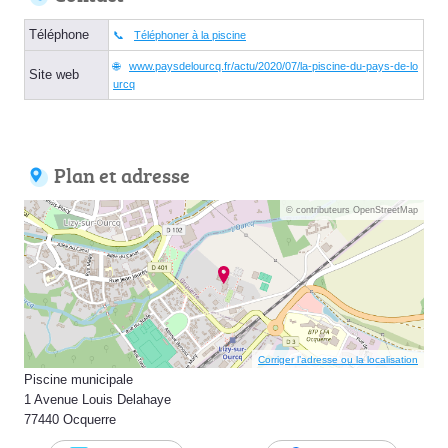
Téléphone
Téléphoner à la piscine
www.paysdelourcq.fr/actu/2020/07/la-piscine-du-pays-de-lo
Site web
urcq
Plan et adresse
© contributeurs OpenStreetMap
Corriger l’adresse ou la localisation
Piscine municipale
1 Avenue Louis Delahaye
77440 Ocquerre