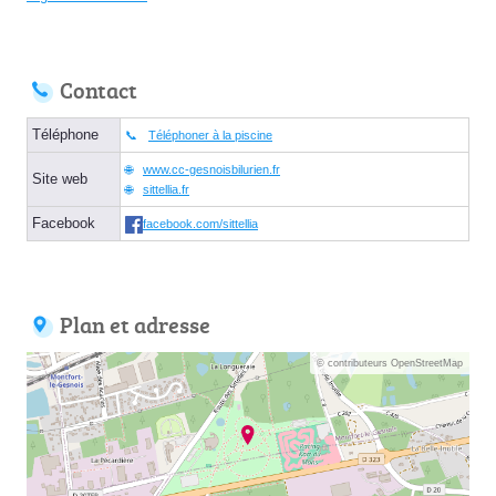
Contact
Téléphone
Téléphoner à la piscine
www.cc-gesnoisbilurien.fr
Site web
sittellia.fr
Facebook
facebook.com/sittellia
Plan et adresse
© contributeurs OpenStreetMap