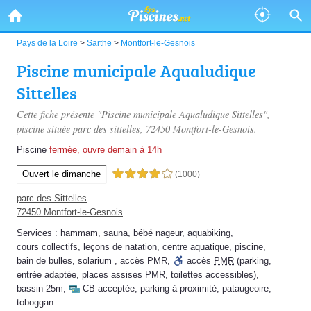
Pays de la Loire
>
Sarthe
>
Montfort-le-Gesnois
Piscine municipale Aqualudique
Sittelles
Cette fiche présente "Piscine municipale Aqualudique Sittelles",
piscine située
parc des sittelles
, 72450 Montfort-le-Gesnois.
Piscine
fermée, ouvre demain à 14h
Ouvert le dimanche
4,0 étoiles sur 5
(1000)
parc des Sittelles
72450 Montfort-le-Gesnois
Services :
hammam
,
sauna
,
bébé nageur
,
aquabiking
,
cours collectifs
,
leçons de natation
,
centre aquatique
,
piscine
,
bain de bulles
,
solarium
,
accès PMR
,
accès
PMR
(parking,
entrée adaptée, places assises PMR, toilettes accessibles)
,
bassin 25m
,
CB acceptée
,
parking à proximité
,
pataugeoire
,
toboggan