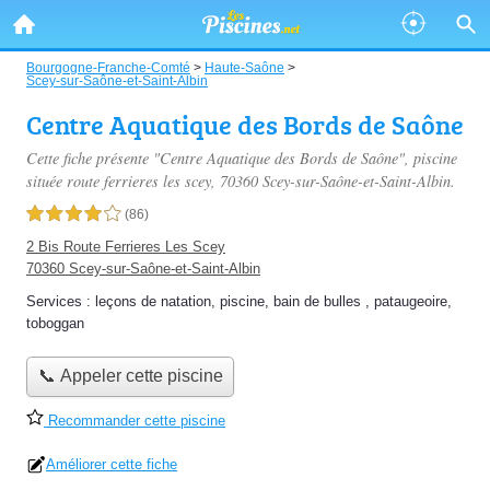
Bourgogne-Franche-Comté
>
Haute-Saône
>
Scey-sur-Saône-et-Saint-Albin
Centre Aquatique des Bords de Saône
Cette fiche présente "Centre Aquatique des Bords de Saône", piscine
située
route ferrieres les scey
, 70360 Scey-sur-Saône-et-Saint-Albin.
4,0 étoiles sur 5
(86)
2 Bis Route Ferrieres Les Scey
70360 Scey-sur-Saône-et-Saint-Albin
Services :
leçons de natation
,
piscine
,
bain de bulles
,
pataugeoire
,
toboggan
📞 Appeler cette piscine
Recommander cette piscine
Améliorer cette fiche