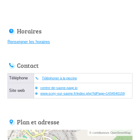
Horaires
Renseigner les horaires
Contact
Téléphone
Téléphoner à la piscine
centre-de-saone.paqe.io
Site web
www.scey-sur-saone.fr/index.php?IdPage=1434540159
Plan et adresse
© contributeurs OpenStreetMap