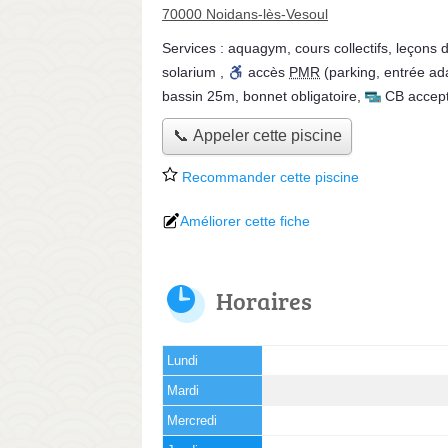
70000 Noidans-lès-Vesoul
Services :
aquagym
,
cours collectifs
,
leçons d
solarium
,
accès
PMR
(parking, entrée ada
bassin 25m
,
bonnet obligatoire
,
CB accep
📞 Appeler cette piscine
Recommander cette piscine
Améliorer cette fiche
Horaires
Lundi
Mardi
Mercredi