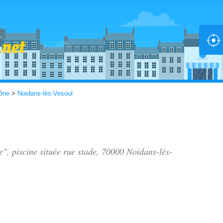
ône
>
Noidans-lès-Vesoul
e", piscine située
rue stade
, 70000 Noidans-lès-