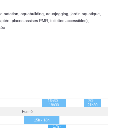
e natation
,
aquabuilding
,
aquajogging
,
jardin aquatique
,
ptée, places assises PMR, toilettes accessibles)
,
tée
16h30 -
20h -
18h30
21h30
Fermé
15h - 18h
17h -