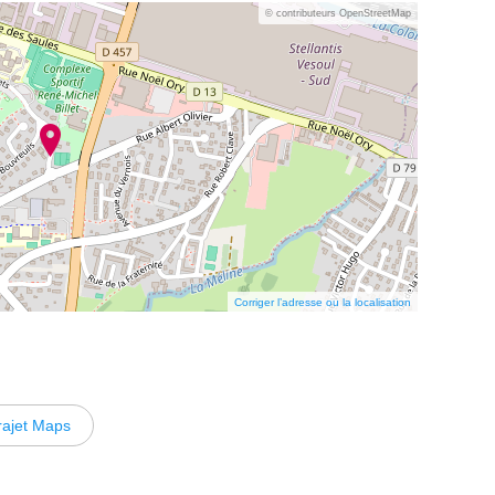
© contributeurs OpenStreetMap
Corriger l’adresse ou la localisation
rajet Maps