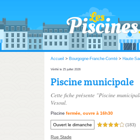
Accueil
>
Bourgogne-Franche-Comté
>
Haute-Sa
Vérifié le 25 juillet 2026
Piscine municipale
Cette fiche présente "Piscine municipal
Vesoul.
Piscine
fermée, ouvre à 16h30
Ouvert le dimanche
(183)
4,0 étoiles sur 5
Rue Stade