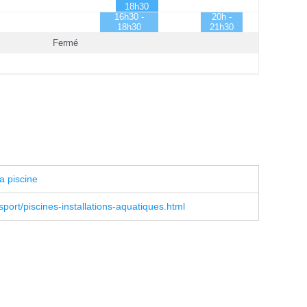
18h30
16h30 -
20h -
18h30
21h30
Fermé
a piscine
sport/piscines-installations-aquatiques.html