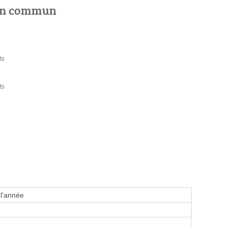
 en commun
ts
ts
 l'année