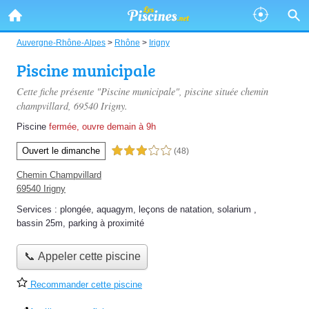
Auvergne-Rhône-Alpes
>
Rhône
>
Irigny
Piscine municipale
Cette fiche présente "Piscine municipale", piscine située
chemin
champvillard
, 69540 Irigny.
Piscine
fermée, ouvre demain à 9h
Ouvert le dimanche
3,0 étoiles sur 5
(48)
Chemin Champvillard
69540 Irigny
Services :
plongée
,
aquagym
,
leçons de natation
,
solarium
,
bassin 25m
,
parking à proximité
📞 Appeler cette piscine
Recommander cette piscine