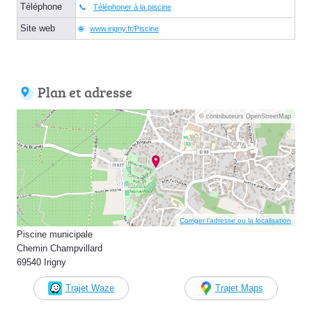
Téléphone
Téléphoner à la piscine
Site web
www.irigny.fr/Piscine
Plan et adresse
© contributeurs OpenStreetMap
Corriger l’adresse ou la localisation
Piscine municipale
Chemin Champvillard
69540 Irigny
Trajet Waze
Trajet Maps