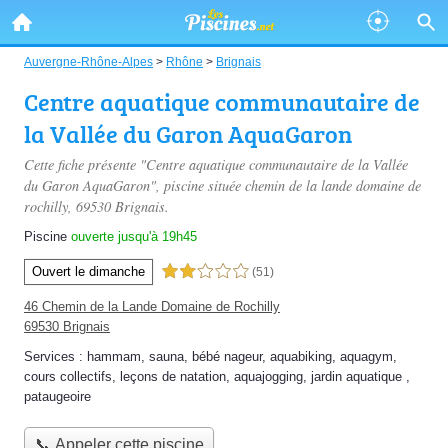
Auvergne-Rhône-Alpes
>
Rhône
>
Brignais
Centre aquatique communautaire de
la Vallée du Garon AquaGaron
Cette fiche présente "Centre aquatique communautaire de la Vallée
du Garon AquaGaron", piscine située
chemin de la lande domaine de
rochilly
, 69530 Brignais.
Piscine
ouverte jusqu'à 19h45
Ouvert le dimanche
2,0 étoiles sur 5
(51)
46 Chemin de la Lande Domaine de Rochilly
69530 Brignais
Services :
hammam
,
sauna
,
bébé nageur
,
aquabiking
,
aquagym
,
cours collectifs
,
leçons de natation
,
aquajogging
,
jardin aquatique
,
pataugeoire
📞 Appeler cette piscine