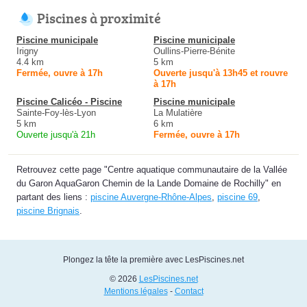
Piscines à proximité
Piscine municipale
Piscine municipale
Irigny
Oullins-Pierre-Bénite
4.4 km
5 km
Fermée, ouvre à 17h
Ouverte jusqu'à 13h45 et rouvre
à 17h
Piscine Calicéo - Piscine
Piscine municipale
Sainte-Foy-lès-Lyon
La Mulatière
5 km
6 km
Ouverte jusqu'à 21h
Fermée, ouvre à 17h
Retrouvez cette page "Centre aquatique communautaire de la Vallée
du Garon AquaGaron Chemin de la Lande Domaine de Rochilly" en
partant des liens :
piscine Auvergne-Rhône-Alpes
,
piscine 69
,
piscine Brignais
.
Plongez la tête la première avec LesPiscines.net
© 2026
LesPiscines.net
Mentions légales
-
Contact