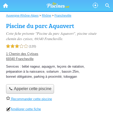
Auvergne-Rhône-Alpes
>
Rhône
>
Francheville
Piscine du parc Aquavert
Cette fiche présente "Piscine du parc Aquavert", piscine située
chemin des cytises
, 69340 Francheville.
3,0 étoiles sur 5
(120)
1 Chemin des Cytises
69340 Francheville
Services :
bébé nageur
,
aquagym
,
leçons de natation
,
préparation à la naissance
,
solarium
,
bassin 25m
,
bonnet obligatoire
,
parking à proximité
,
toboggan
📞 Appeler cette piscine
Recommander cette piscine
Améliorer cette fiche