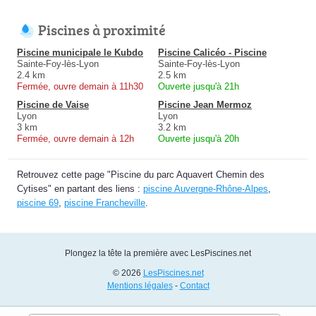
Piscines à proximité
Piscine municipale le Kubdo
Piscine Calicéo - Piscine
Sainte-Foy-lès-Lyon
Sainte-Foy-lès-Lyon
2.4 km
2.5 km
Fermée, ouvre demain à 11h30
Ouverte jusqu'à 21h
Piscine de Vaise
Piscine Jean Mermoz
Lyon
Lyon
3 km
3.2 km
Fermée, ouvre demain à 12h
Ouverte jusqu'à 20h
Retrouvez cette page "Piscine du parc Aquavert Chemin des
Cytises" en partant des liens :
piscine Auvergne-Rhône-Alpes
,
piscine 69
,
piscine Francheville
.
Plongez la tête la première avec LesPiscines.net
© 2026
LesPiscines.net
Mentions légales
-
Contact