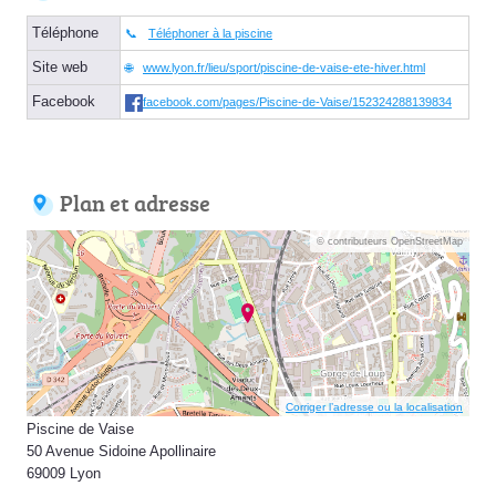
Téléphone
Téléphoner à la piscine
Site web
www.lyon.fr/lieu/sport/piscine-de-vaise-ete-hiver.html
Facebook
facebook.com/pages/Piscine-de-Vaise/152324288139834
Plan et adresse
© contributeurs OpenStreetMap
Corriger l’adresse ou la localisation
Piscine de Vaise
50 Avenue Sidoine Apollinaire
69009 Lyon