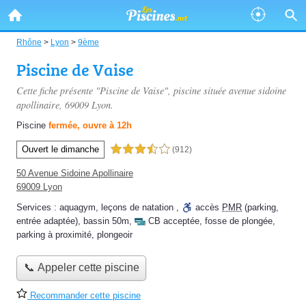
Rhône
>
Lyon
>
9ème
Piscine de Vaise
Cette fiche présente "Piscine de Vaise", piscine située
avenue sidoine
apollinaire
, 69009 Lyon.
Piscine
fermée, ouvre à 12h
Ouvert le dimanche
3,5 étoiles sur 5
(912)
50 Avenue Sidoine Apollinaire
69009 Lyon
Services :
aquagym
,
leçons de natation
,
accès
PMR
(parking,
entrée adaptée)
,
bassin 50m
,
CB acceptée
,
fosse de plongée
,
parking à proximité
,
plongeoir
📞 Appeler cette piscine
Recommander cette piscine