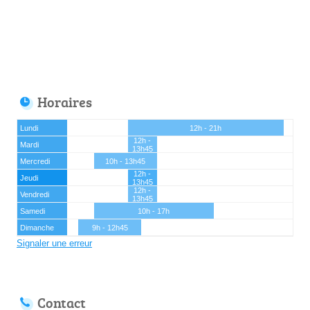
Horaires
Lundi
12h - 21h
12h -
Mardi
13h45
Mercredi
10h - 13h45
12h -
Jeudi
13h45
12h -
Vendredi
13h45
Samedi
10h - 17h
Dimanche
9h - 12h45
Signaler une erreur
Contact