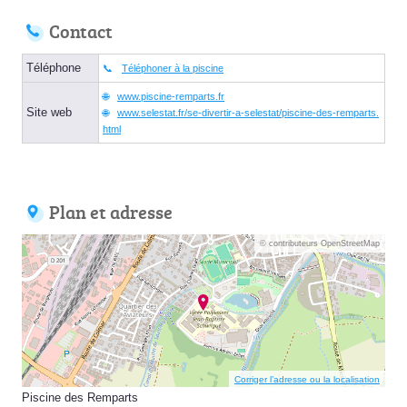
Contact
Téléphone
Téléphoner à la piscine
www.piscine-remparts.fr
Site web
www.selestat.fr/se-divertir-a-selestat/piscine-des-remparts.
html
Plan et adresse
© contributeurs OpenStreetMap
Corriger l’adresse ou la localisation
Piscine des Remparts