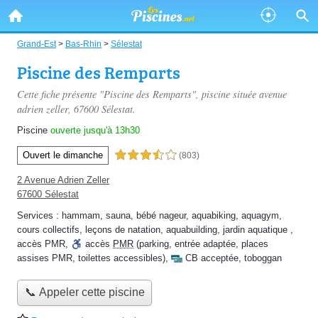
Grand-Est
>
Bas-Rhin
>
Sélestat
Piscine des Remparts
Cette fiche présente "Piscine des Remparts", piscine située
avenue
adrien zeller
, 67600 Sélestat.
Piscine
ouverte jusqu'à 13h30
Ouvert le dimanche
3,5 étoiles sur 5
(803)
2 Avenue Adrien Zeller
67600 Sélestat
Services :
hammam
,
sauna
,
bébé nageur
,
aquabiking
,
aquagym
,
cours collectifs
,
leçons de natation
,
aquabuilding
,
jardin aquatique
,
accès PMR
,
accès
PMR
(parking, entrée adaptée, places
assises PMR, toilettes accessibles)
,
CB acceptée
,
toboggan
📞 Appeler cette piscine