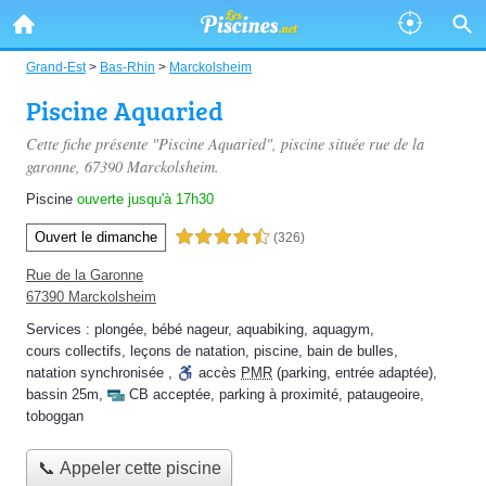
Grand-Est
>
Bas-Rhin
>
Marckolsheim
Piscine Aquaried
Cette fiche présente "Piscine Aquaried", piscine située
rue de la
garonne
, 67390 Marckolsheim.
Piscine
ouverte jusqu'à 17h30
Ouvert le dimanche
4,5 étoiles sur 5
(326)
Rue de la Garonne
67390 Marckolsheim
Services :
plongée
,
bébé nageur
,
aquabiking
,
aquagym
,
cours collectifs
,
leçons de natation
,
piscine
,
bain de bulles
,
natation synchronisée
,
accès
PMR
(parking, entrée adaptée)
,
bassin 25m
,
CB acceptée
,
parking à proximité
,
pataugeoire
,
toboggan
📞 Appeler cette piscine