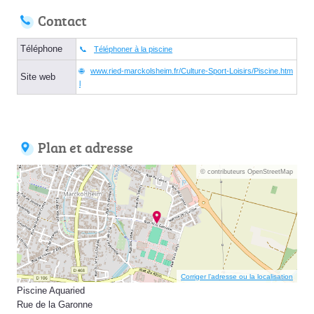
Contact
Téléphone
Téléphoner à la piscine
www.ried-marckolsheim.fr/Culture-Sport-Loisirs/Piscine.htm
Site web
l
Plan et adresse
© contributeurs OpenStreetMap
Corriger l’adresse ou la localisation
Piscine Aquaried
Rue de la Garonne