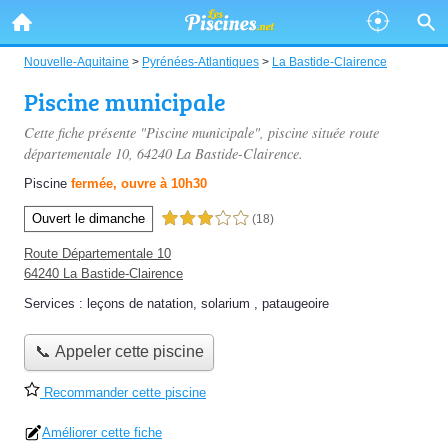
Nouvelle-Aquitaine
>
Pyrénées-Atlantiques
>
La Bastide-Clairence
Piscine municipale
Cette fiche présente "Piscine municipale", piscine située
route
départementale 10
, 64240 La Bastide-Clairence.
Piscine
fermée, ouvre à 10h30
Ouvert le dimanche
3,0 étoiles sur 5
(18)
Route Départementale 10
64240 La Bastide-Clairence
Services :
leçons de natation
,
solarium
,
pataugeoire
📞 Appeler cette piscine
Recommander cette piscine
Améliorer cette fiche