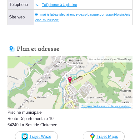
Téléphone
Téléphoner à la piscine
mairie.labastideclairence-pays-basque.com/sport-loisirs/pis
Site web
cine-municipale
Plan et adresse
© contributeurs OpenStreetMap
Corriger l’adresse ou la localisation
Piscine municipale
Route Départementale 10
64240 La Bastide-Clairence
Trajet Waze
Trajet Maps