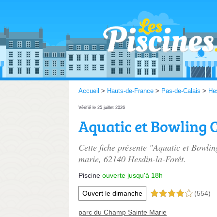
Accueil
>
Hauts-de-France
>
Pas-de-Calais
>
Hes
Vérifié le 25 juillet 2026
Aquatic et Bowling 
Cette fiche présente "Aquatic et Bowlin
marie
, 62140 Hesdin-la-Forêt.
Piscine
ouverte jusqu'à 18h
Ouvert le dimanche
(554)
4,0 étoiles sur 5
parc du Champ Sainte Marie