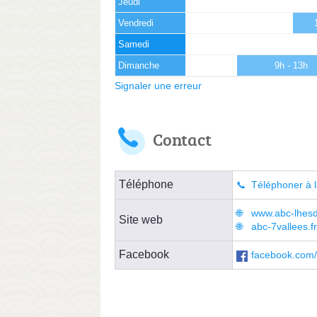
Jeudi
Vendredi
Samedi
Dimanche
9h - 13h
Signaler une erreur
Contact
Téléphone
Téléphoner à l
www.abc-lhesdi
Site web
abc-7vallees.fr
Facebook
facebook.com/