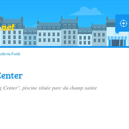
din-la-Forêt
Center
g Center", piscine située
parc du champ sainte