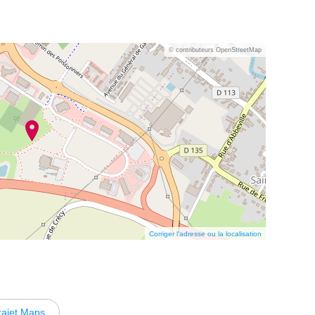
© contributeurs OpenStreetMap
Corriger l’adresse ou la localisation
rajet Maps