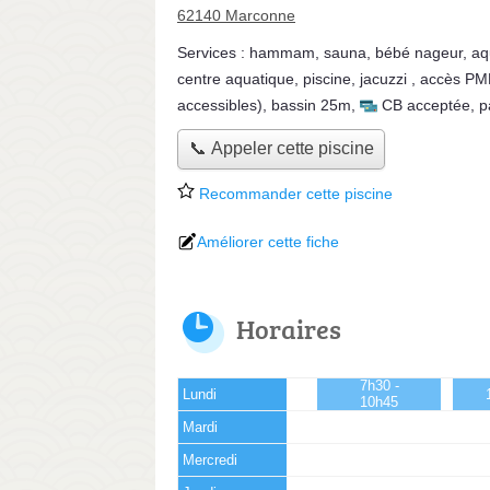
62140 Marconne
Services :
hammam
,
sauna
,
bébé nageur
,
aq
centre aquatique
,
piscine
,
jacuzzi
,
accès PM
accessibles)
,
bassin 25m
,
CB acceptée
,
p
📞 Appeler cette piscine
Recommander cette piscine
Améliorer cette fiche
Horaires
7h30 -
Lundi
10h45
Mardi
Mercredi