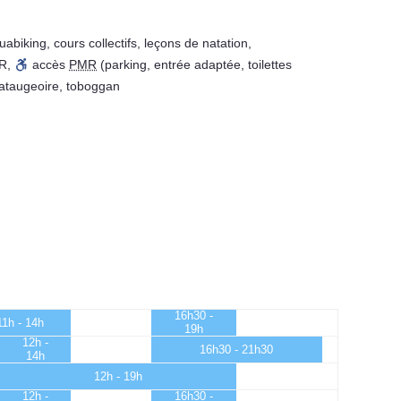
uabiking
,
cours collectifs
,
leçons de natation
,
R
,
accès
PMR
(parking, entrée adaptée, toilettes
ataugeoire
,
toboggan
16h30 -
11h - 14h
19h
12h -
16h30 - 21h30
14h
12h - 19h
12h -
16h30 -