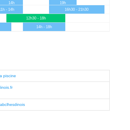
14h
19h
11h - 14h
16h30 - 21h30
12h30 - 18h
14h - 18h
a piscine
nois.fr
abclhesdinois