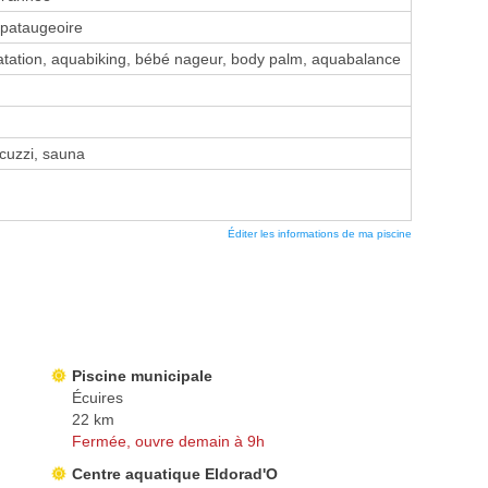
 pataugeoire
tation, aquabiking, bébé nageur, body palm, aquabalance
uzzi, sauna
Éditer les informations de ma piscine
Piscine municipale
Écuires
22 km
Fermée, ouvre demain à 9h
Centre aquatique Eldorad'O