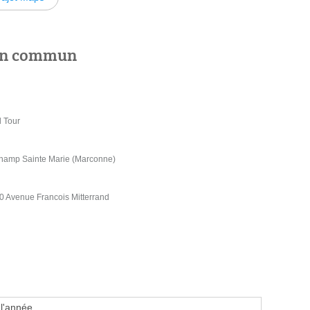
 en commun
d Tour
hamp Sainte Marie (Marconne)
50 Avenue Francois Mitterrand
 l'année