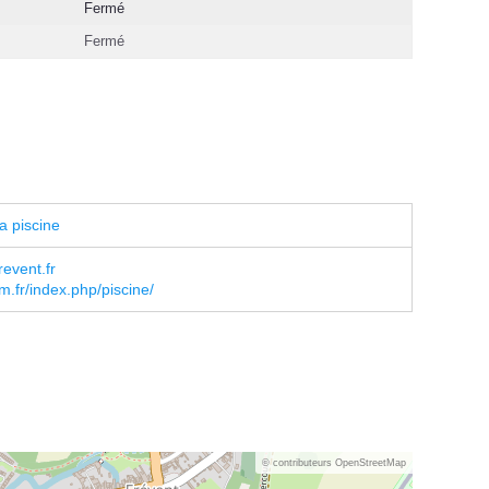
Fermé
Fermé
a piscine
event.fr
.fr/index.php/piscine/
© contributeurs OpenStreetMap