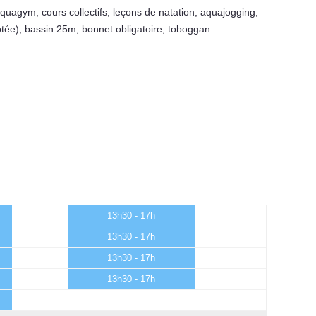
aquagym
,
cours collectifs
,
leçons de natation
,
aquajogging
,
ptée)
,
bassin 25m
,
bonnet obligatoire
,
toboggan
13h30 - 17h
13h30 - 17h
13h30 - 17h
13h30 - 17h