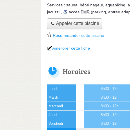
Services :
sauna
,
bébé nageur
,
aquabiking
,
jacuzzi
,
accès
PMR
(parking, entrée ada
📞 Appeler cette piscine
Recommander cette piscine
Améliorer cette fiche
Horaires
Lundi
8h30 - 12h
Mardi
8h30 - 12h
Mercredi
8h30 - 12h
Jeudi
8h30 - 12h
Vendredi
8h30 - 12h