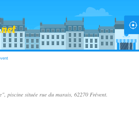
évent
e", piscine située
rue du marais
, 62270 Frévent.