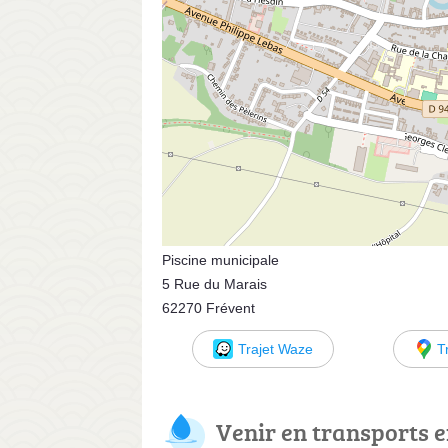
Piscine municipale
5 Rue du Marais
62270 Frévent
Trajet Waze
T
Venir en transports