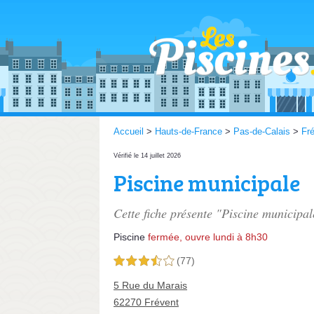
Accueil
>
Hauts-de-France
>
Pas-de-Calais
>
Fr
Vérifié le 14 juillet 2026
Piscine municipale
Cette fiche présente "Piscine municipal
Piscine
fermée, ouvre lundi à 8h30
(77)
3,5 étoiles sur 5
5 Rue du Marais
62270 Frévent