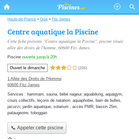
Hauts-de-France
>
Oise
>
Fitz-James
Centre aquatique la Piscine
Cette fiche présente "Centre aquatique la Piscine", piscine située
allée des droits de l'homme
, 60600 Fitz-James.
Piscine
ouverte jusqu'à 20h
Ouvert le dimanche
3,0 étoiles sur 5
(206)
1 Allée des Droits de l'Homme
60600 Fitz-James
Services :
hammam
,
sauna
,
bébé nageur
,
aquabiking
,
aquagym
,
cours collectifs
,
leçons de natation
,
aquaphobie
,
bain de bulles
,
jacuzzi
,
jardin aquatique
,
solarium
,
accès PMR
,
bassin 25m
,
pataugeoire
,
toboggan
📞 Appeler cette piscine