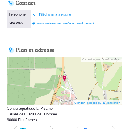
Contact
Téléphone
Téléphoner à la piscine
Site web
www.vert-marine.com/lapiscinefitzjames/
Plan et adresse
© contributeurs OpenStreetMap
Corriger l’adresse ou la localisation
Centre aquatique la Piscine
1 Allée des Droits de l'Homme
60600 Fitz-James