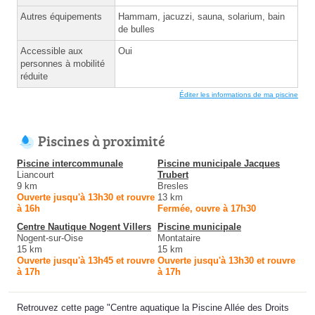
Autres équipements
Hammam, jacuzzi, sauna, solarium, bain
de bulles
Accessible aux
Oui
personnes à mobilité
réduite
Éditer les informations de ma piscine
Piscines à proximité
Piscine intercommunale
Piscine municipale Jacques
Liancourt
Trubert
9 km
Bresles
Ouverte jusqu'à 13h30 et rouvre
13 km
à 16h
Fermée, ouvre à 17h30
Centre Nautique Nogent Villers
Piscine municipale
Nogent-sur-Oise
Montataire
15 km
15 km
Ouverte jusqu'à 13h45 et rouvre
Ouverte jusqu'à 13h30 et rouvre
à 17h
à 17h
Retrouvez cette page "Centre aquatique la Piscine Allée des Droits