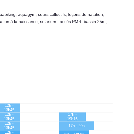
uabiking
,
aquagym
,
cours collectifs
,
leçons de natation
,
ation à la naissance
,
solarium
,
accès PMR
,
bassin 25m
,
12h -
13h45
12h -
17h -
13h45
19h15
12h -
17h - 20h
13h45
12h -