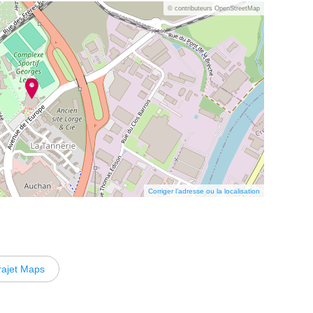
© contributeurs OpenStreetMap
Corriger l’adresse ou la localisation
rajet Maps