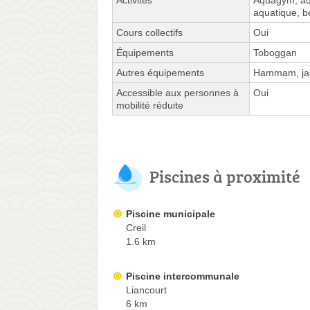
Activités
Aquagym, aqu
aquatique, b
Cours collectifs
Oui
Équipements
Toboggan
Autres équipements
Hammam, jac
Accessible aux personnes à
Oui
mobilité réduite
Piscines à proximité
Piscine municipale
Creil
1.6 km
Piscine intercommunale
Liancourt
6 km