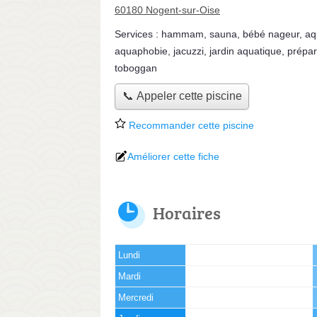
60180 Nogent-sur-Oise
Services :
hammam
,
sauna
,
bébé nageur
,
aq
aquaphobie
,
jacuzzi
,
jardin aquatique
,
prépar
toboggan
📞 Appeler cette piscine
Recommander cette piscine
Améliorer cette fiche
Horaires
Lundi
Mardi
Mercredi