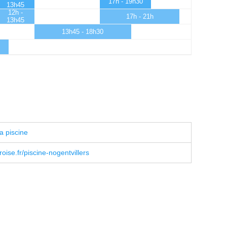
17h - 19h30
13h45
12h -
17h - 21h
13h45
13h45 - 18h30
a piscine
ise.fr/piscine-nogentvillers