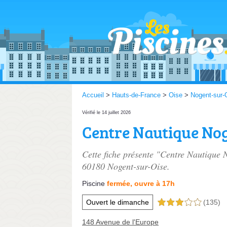
Accueil
>
Hauts-de-France
>
Oise
>
Nogent-sur-
Vérifié le 14 juillet 2026
Centre Nautique Nog
Cette fiche présente "Centre Nautique N
60180 Nogent-sur-Oise.
Piscine
fermée, ouvre à 17h
Ouvert le dimanche
(135)
3,0 étoiles sur 5
148 Avenue de l'Europe