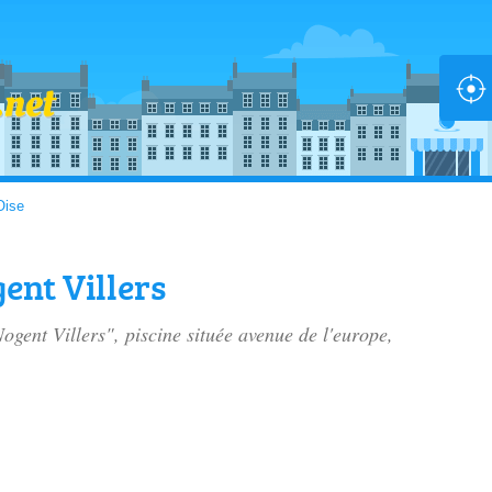
Oise
ent Villers
ogent Villers", piscine située
avenue de l'europe
,