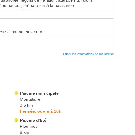
aphobie, leçons de natation, aquabiking, jardin
ébé nageur, préparation à la naissance
uzzi, sauna, solarium
Éditer les informations de ma piscine
Piscine municipale
Montataire
3.6 km
Fermée, ouvre à 18h
Piscine d'Été
Fleurines
8 km