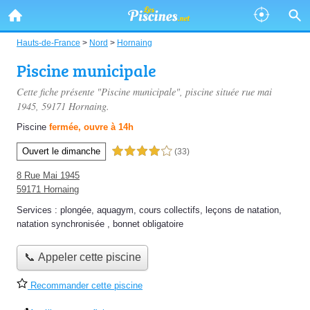
Hauts-de-France
>
Nord
>
Hornaing
Piscine municipale
Cette fiche présente "Piscine municipale", piscine située
rue mai
1945
, 59171 Hornaing.
Piscine
fermée, ouvre à 14h
Ouvert le dimanche
4,0 étoiles sur 5
(33)
8 Rue Mai 1945
59171 Hornaing
Services :
plongée
,
aquagym
,
cours collectifs
,
leçons de natation
,
natation synchronisée
,
bonnet obligatoire
📞 Appeler cette piscine
Recommander cette piscine