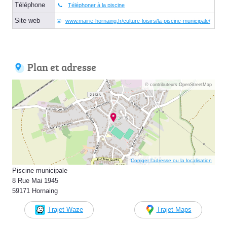
Téléphone
Téléphoner à la piscine
Site web
www.mairie-hornaing.fr/culture-loisirs/la-piscine-municipale/
Plan et adresse
© contributeurs OpenStreetMap
Corriger l’adresse ou la localisation
Piscine municipale
8 Rue Mai 1945
59171 Hornaing
Trajet Waze
Trajet Maps