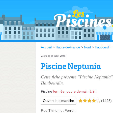
Accueil
>
Hauts-de-France
>
Nord
>
Haubourdin
Vérifié le 24 juillet 2026
Piscine Neptunia
Cette fiche présente "Piscine Neptunia"
Haubourdin.
Piscine
fermée, ouvre demain à 9h
Ouvert le dimanche
(1498)
4,0 étoiles sur 5
Rue Thirion et Ferron