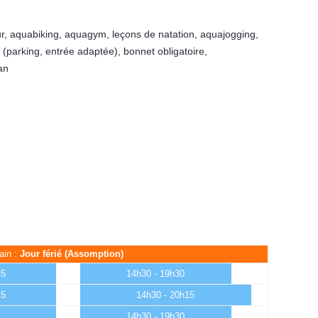
r
,
aquabiking
,
aquagym
,
leçons de natation
,
aquajogging
,
(parking, entrée adaptée)
,
bonnet obligatoire
,
an
ain :
Jour férié (Assomption)
45
14h30 - 19h30
45
14h30 - 20h15
14h30 - 19h30