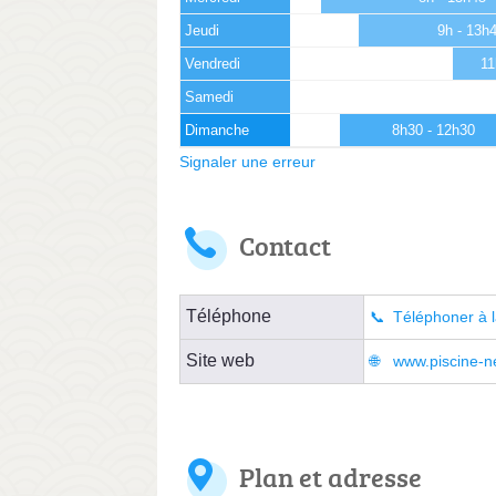
Jeudi
9h - 13h
Vendredi
11
Samedi
Dimanche
8h30 - 12h30
Signaler une erreur
Contact
Téléphone
Téléphoner à l
Site web
www.piscine-ne
Plan et adresse