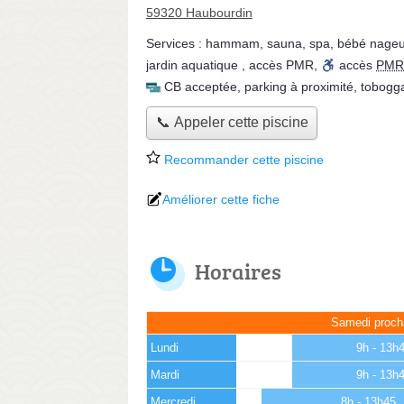
59320 Haubourdin
Services :
hammam
,
sauna
,
spa
,
bébé nageu
jardin aquatique
,
accès PMR
,
accès
PMR
CB acceptée
,
parking à proximité
,
tobogg
📞 Appeler cette piscine
Recommander cette piscine
Améliorer cette fiche
Horaires
Samedi proch
Lundi
9h - 13h
Mardi
9h - 13h
Mercredi
8h - 13h45