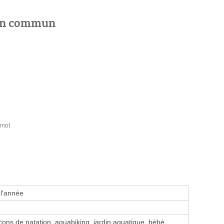
 en commun
rnot
 l'année
ons de natation, aquabiking, jardin aquatique, bébé