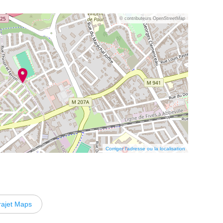
© contributeurs OpenStreetMap
Corriger l’adresse ou la localisation
rajet Maps