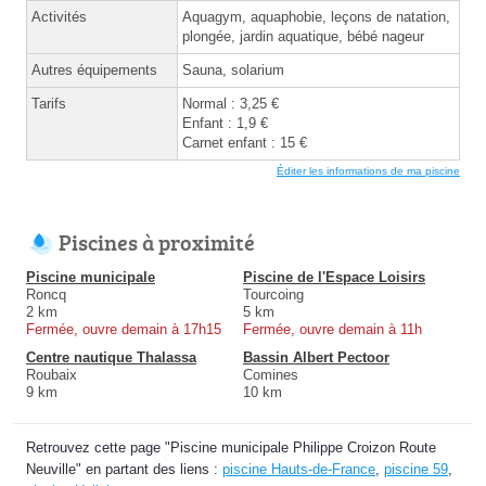
Activités
Aquagym, aquaphobie, leçons de natation,
plongée, jardin aquatique, bébé nageur
Autres équipements
Sauna, solarium
Tarifs
Normal : 3,25 €
Enfant : 1,9 €
Carnet enfant : 15 €
Éditer les informations de ma piscine
Piscines à proximité
Piscine municipale
Piscine de l'Espace Loisirs
Roncq
Tourcoing
2 km
5 km
Fermée, ouvre demain à 17h15
Fermée, ouvre demain à 11h
Centre nautique Thalassa
Bassin Albert Pectoor
Roubaix
Comines
9 km
10 km
Retrouvez cette page "Piscine municipale Philippe Croizon Route
Neuville" en partant des liens :
piscine Hauts-de-France
,
piscine 59
,