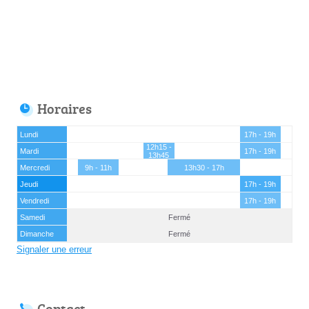
Horaires
Lundi
17h - 19h
12h15 -
Mardi
17h - 19h
13h45
Mercredi
9h - 11h
13h30 - 17h
Jeudi
17h - 19h
Vendredi
17h - 19h
Samedi
Fermé
Dimanche
Fermé
Signaler une erreur
Contact