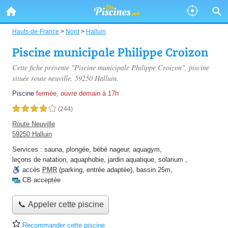
Hauts-de-France
>
Nord
>
Halluin
Piscine municipale Philippe Croizon
Cette fiche présente "Piscine municipale Philippe Croizon", piscine
située
route neuville
, 59250 Halluin.
Piscine
fermée, ouvre demain à 17h
4,0 étoiles sur 5
(244)
Route Neuville
59250 Halluin
Services :
sauna
,
plongée
,
bébé nageur
,
aquagym
,
leçons de natation
,
aquaphobie
,
jardin aquatique
,
solarium
,
accès
PMR
(parking, entrée adaptée)
,
bassin 25m
,
CB acceptée
📞 Appeler cette piscine
Recommander cette piscine