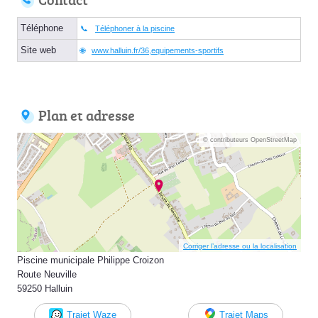
Téléphone
Téléphoner à la piscine
Site web
www.halluin.fr/36,equipements-sportifs
Plan et adresse
© contributeurs OpenStreetMap
Corriger l’adresse ou la localisation
Piscine municipale Philippe Croizon
Route Neuville
59250 Halluin
Trajet Waze
Trajet Maps