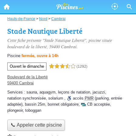
Hauts-de-France
>
Nord
>
Cambrai
Stade Nautique Liberté
Cette fiche présente "Stade Nautique Liberté", piscine située
boulevard de la liberté
, 59400 Cambrai.
Piscine
fermée, ouvre à 14h
Ouvert le dimanche
3,5 étoiles sur 5
(1292)
Boulevard de la Liberté
59400 Cambrai
Services :
sauna
,
aquagym
,
leçons de natation
,
jacuzzi
,
natation synchronisée
,
solarium
,
accès
PMR
(parking, entrée
adaptée)
,
bassin 25m
,
bonnet obligatoire
,
CB acceptée
,
plongeoir
,
toboggan
📞 Appeler cette piscine