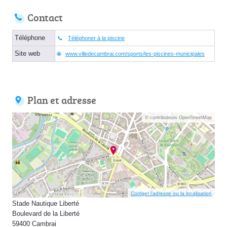
Contact
Téléphone
Téléphoner à la piscine
Site web
www.villedecambrai.com/sports/les-piscines-municipales
Plan et adresse
© contributeurs OpenStreetMap
Corriger l’adresse ou la localisation
Stade Nautique Liberté
Boulevard de la Liberté
59400 Cambrai