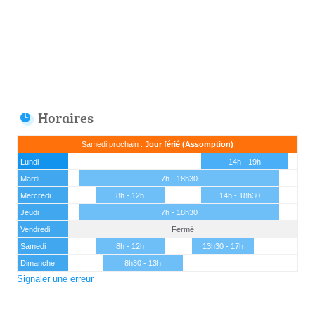
Horaires
Samedi prochain :
Jour férié (Assomption)
Lundi
14h - 19h
Mardi
7h - 18h30
Mercredi
8h - 12h
14h - 18h30
Jeudi
7h - 18h30
Vendredi
Fermé
Samedi
8h - 12h
13h30 - 17h
Dimanche
8h30 - 13h
Signaler une erreur