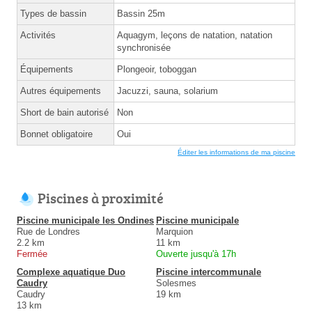
Types de bassin
Bassin 25m
Activités
Aquagym, leçons de natation, natation
synchronisée
Équipements
Plongeoir, toboggan
Autres équipements
Jacuzzi, sauna, solarium
Short de bain autorisé
Non
Bonnet obligatoire
Oui
Éditer les informations de ma piscine
Piscines à proximité
Piscine municipale les Ondines
Piscine municipale
Rue de Londres
Marquion
2.2 km
11 km
Fermée
Ouverte jusqu'à 17h
Complexe aquatique Duo
Piscine intercommunale
Caudry
Solesmes
Caudry
19 km
13 km